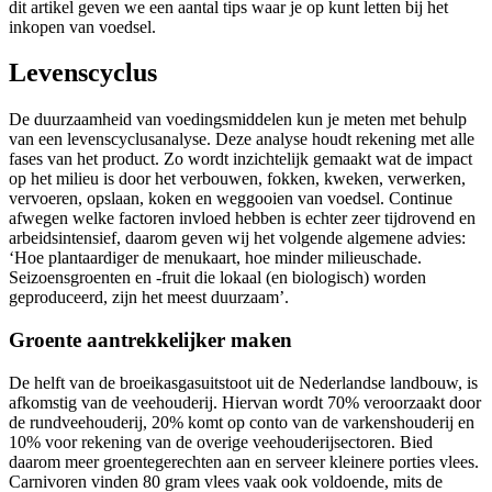
dit artikel geven we een aantal tips waar je op kunt letten bij het
inkopen van voedsel.
Levenscyclus
De duurzaamheid van voedingsmiddelen kun je meten met behulp
van een levenscyclusanalyse. Deze analyse houdt rekening met alle
fases van het product. Zo wordt inzichtelijk gemaakt wat de impact
op het milieu is door het verbouwen, fokken, kweken, verwerken,
vervoeren, opslaan, koken en weggooien van voedsel. Continue
afwegen welke factoren invloed hebben is echter zeer tijdrovend en
arbeidsintensief, daarom geven wij het volgende algemene advies:
‘Hoe plantaardiger de menukaart, hoe minder milieuschade.
Seizoensgroenten en -fruit die lokaal (en biologisch) worden
geproduceerd, zijn het meest duurzaam’.
Groente aantrekkelijker maken
De helft van de broeikasgasuitstoot uit de Nederlandse landbouw, is
afkomstig van de veehouderij. Hiervan wordt 70% veroorzaakt door
de rundveehouderij, 20% komt op conto van de varkenshouderij en
10% voor rekening van de overige veehouderijsectoren. Bied
daarom meer groentegerechten aan en serveer kleinere porties vlees.
Carnivoren vinden 80 gram vlees vaak ook voldoende, mits de