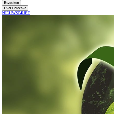
Bezoeken
Over Horecava
NIEUWSBRIEF