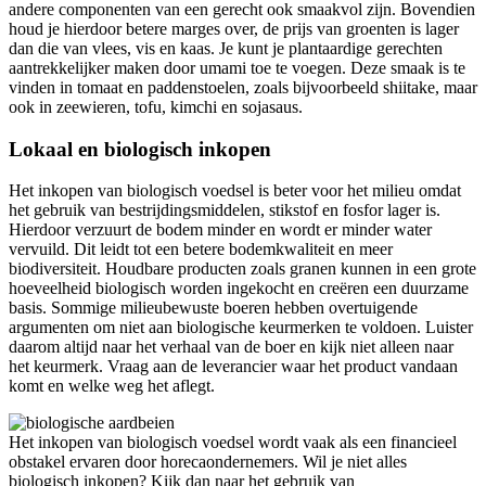
andere componenten van een gerecht ook smaakvol zijn. Bovendien
houd je hierdoor betere marges over, de prijs van groenten is lager
dan die van vlees, vis en kaas. Je kunt je plantaardige gerechten
aantrekkelijker maken door umami toe te voegen. Deze smaak is te
vinden in tomaat en paddenstoelen, zoals bijvoorbeeld shiitake, maar
ook in zeewieren, tofu, kimchi en sojasaus.
Lokaal en biologisch inkopen
Het inkopen van biologisch voedsel is beter voor het milieu omdat
het gebruik van bestrijdingsmiddelen, stikstof en fosfor lager is.
Hierdoor verzuurt de bodem minder en wordt er minder water
vervuild. Dit leidt tot een betere bodemkwaliteit en meer
biodiversiteit. Houdbare producten zoals granen kunnen in een grote
hoeveelheid biologisch worden ingekocht en creëren een duurzame
basis. Sommige milieubewuste boeren hebben overtuigende
argumenten om niet aan biologische keurmerken te voldoen. Luister
daarom altijd naar het verhaal van de boer en kijk niet alleen naar
het keurmerk. Vraag aan de leverancier waar het product vandaan
komt en welke weg het aflegt.
Het inkopen van biologisch voedsel wordt vaak als een financieel
obstakel ervaren door horecaondernemers. Wil je niet alles
biologisch inkopen? Kijk dan naar het gebruik van