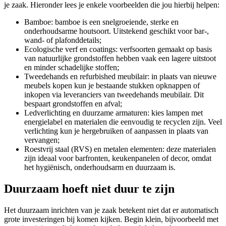
je zaak. Hieronder lees je enkele voorbeelden die jou hierbij helpen:
Bamboe: bamboe is een snelgroeiende, sterke en
onderhoudsarme houtsoort. Uitstekend geschikt voor bar-,
wand- of plafonddetails;
Ecologische verf en coatings: verfsoorten gemaakt op basis
van natuurlijke grondstoffen hebben vaak een lagere uitstoot
en minder schadelijke stoffen;
Tweedehands en refurbished meubilair: in plaats van nieuwe
meubels kopen kun je bestaande stukken opknappen of
inkopen via leveranciers van tweedehands meubilair. Dit
bespaart grondstoffen en afval;
Ledverlichting en duurzame armaturen: kies lampen met
energielabel en materialen die eenvoudig te recyclen zijn. Veel
verlichting kun je hergebruiken of aanpassen in plaats van
vervangen;
Roestvrij staal (RVS) en metalen elementen: deze materialen
zijn ideaal voor barfronten, keukenpanelen of decor, omdat
het hygiënisch, onderhoudsarm en duurzaam is.
Duurzaam hoeft niet duur te zijn
Het duurzaam inrichten van je zaak betekent niet dat er automatisch
grote investeringen bij komen kijken. Begin klein, bijvoorbeeld met