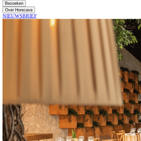
Bezoeken
Over Horecava
NIEUWSBRIEF