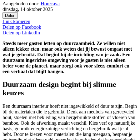
Aangeboden door:
Horecava
dinsdag, 14 oktober 2025
Delen
Link kopiëren
Delen op
Facebook
Delen op
LinkedIn
Steeds meer gasten letten op duurzaamheid. Ze willen niet
alleen lekker eten, maar ook weten dat jij bewust omgaat met
wat je gebruikt. Dat begint bij de inrichting van je zaak. Een
duurzaam ingerichte omgeving voor je gasten is niet alleen
beter voor de planeet, maar zorgt ook voor sfeer, comfort en
een verhaal dat blijft hangen.
Duurzaam design begint bij slimme
keuzes
Een duurzaam interieur hoeft niet ingewikkeld of duur te zijn. Begin
bij de materialen die je gebruikt. Denk aan meubels van gerecycled
hout, stoelen met bekleding van hergebruikte stoffen of vloeren van
bamboe. Ook de afwerking maakt verschil. Kies verf op natuurlijke
basis, gebruik energiezuinige verlichting en hergebruik wat je al
hebt. Door te kiezen voor materialen die lang meegaan, bespaar je
op termijn niet alleen geld, maar laat je ook zien dat je vooruitdenkt.