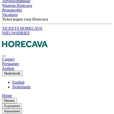
Adviescommissie
Waarom Horecava
Beursprofiel
Vacatures
Ticket kopen voor Horecava
TICKETS HORECAVA
NIEUWSBRIEF
Contact
Perskamer
Zoeken
Nederlands
English
Nederlands
Home
Nieuws
Exposeren
Adverteren