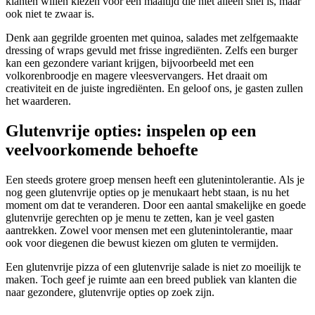
klanten willen kiezen voor een maaltijd die niet alleen snel is, maar
ook niet te zwaar is.
Denk aan gegrilde groenten met quinoa, salades met zelfgemaakte
dressing of wraps gevuld met frisse ingrediënten. Zelfs een burger
kan een gezondere variant krijgen, bijvoorbeeld met een
volkorenbroodje en magere vleesvervangers. Het draait om
creativiteit en de juiste ingrediënten. En geloof ons, je gasten zullen
het waarderen.
Glutenvrije opties: inspelen op een
veelvoorkomende behoefte
Een steeds grotere groep mensen heeft een glutenintolerantie. Als je
nog geen glutenvrije opties op je menukaart hebt staan, is nu het
moment om dat te veranderen. Door een aantal smakelijke en goede
glutenvrije gerechten op je menu te zetten, kan je veel gasten
aantrekken. Zowel voor mensen met een glutenintolerantie, maar
ook voor diegenen die bewust kiezen om gluten te vermijden.
Een glutenvrije pizza of een glutenvrije salade is niet zo moeilijk te
maken. Toch geef je ruimte aan een breed publiek van klanten die
naar gezondere, glutenvrije opties op zoek zijn.