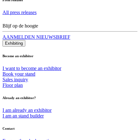
All press releases
Blijf op de hoogte
AANMELDEN NIEUWSBRIEF
Exhibiting
Become an exhibitor
I want to become an exhibitor
Book your stand
Sales inquiry
Floor plan
Already an exhibitor?
I am already an exhibitor
I am an stand builder
Contact