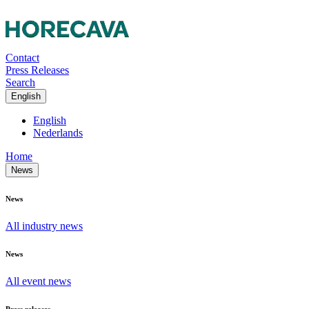
Contact
Press Releases
Search
English
English
Nederlands
Home
News
News
All industry news
News
All event news
Press releases