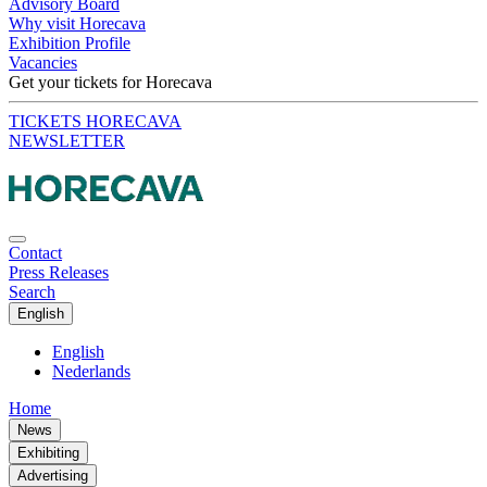
Advisory Board
Why visit Horecava
Exhibition Profile
Vacancies
Get your tickets for Horecava
TICKETS HORECAVA
NEWSLETTER
Contact
Press Releases
Search
English
English
Nederlands
Home
News
Exhibiting
Advertising