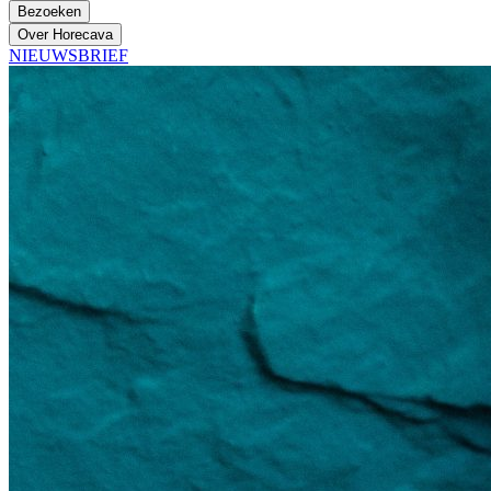
Bezoeken
Over Horecava
NIEUWSBRIEF