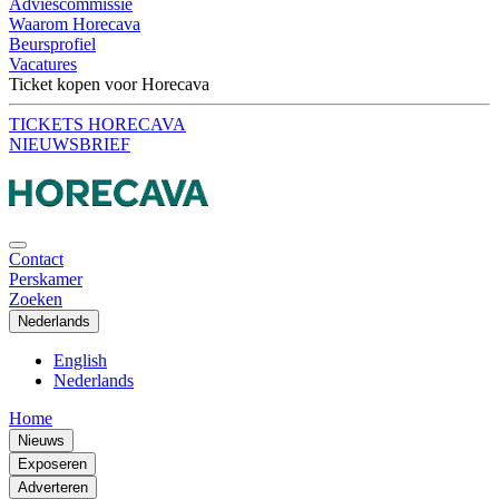
Adviescommissie
Waarom Horecava
Beursprofiel
Vacatures
Ticket kopen voor Horecava
TICKETS HORECAVA
NIEUWSBRIEF
Contact
Perskamer
Zoeken
Nederlands
English
Nederlands
Home
Nieuws
Exposeren
Adverteren