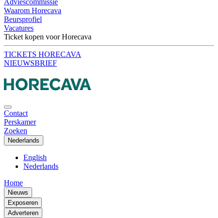
Adviescommissie
Waarom Horecava
Beursprofiel
Vacatures
Ticket kopen voor Horecava
TICKETS HORECAVA
NIEUWSBRIEF
Contact
Perskamer
Zoeken
Nederlands
English
Nederlands
Home
Nieuws
Exposeren
Adverteren