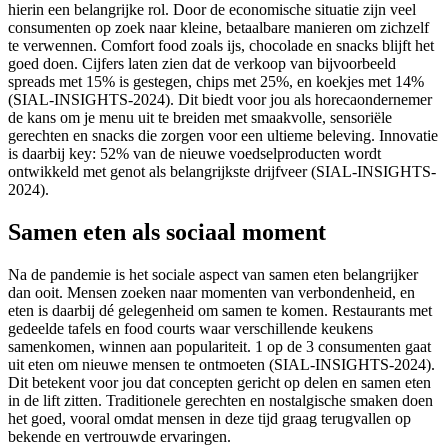
hierin een belangrijke rol. Door de economische situatie zijn veel
consumenten op zoek naar kleine, betaalbare manieren om zichzelf
te verwennen. Comfort food zoals ijs, chocolade en snacks blijft het
goed doen. Cijfers laten zien dat de verkoop van bijvoorbeeld
spreads met 15% is gestegen, chips met 25%, en koekjes met 14%
(SIAL-INSIGHTS-2024). Dit biedt voor jou als horecaondernemer
de kans om je menu uit te breiden met smaakvolle, sensoriële
gerechten en snacks die zorgen voor een ultieme beleving. Innovatie
is daarbij key: 52% van de nieuwe voedselproducten wordt
ontwikkeld met genot als belangrijkste drijfveer (SIAL-INSIGHTS-
2024).
Samen eten als sociaal moment
Na de pandemie is het sociale aspect van samen eten belangrijker
dan ooit. Mensen zoeken naar momenten van verbondenheid, en
eten is daarbij dé gelegenheid om samen te komen. Restaurants met
gedeelde tafels en food courts waar verschillende keukens
samenkomen, winnen aan populariteit. 1 op de 3 consumenten gaat
uit eten om nieuwe mensen te ontmoeten (SIAL-INSIGHTS-2024).
Dit betekent voor jou dat concepten gericht op delen en samen eten
in de lift zitten. Traditionele gerechten en nostalgische smaken doen
het goed, vooral omdat mensen in deze tijd graag terugvallen op
bekende en vertrouwde ervaringen.