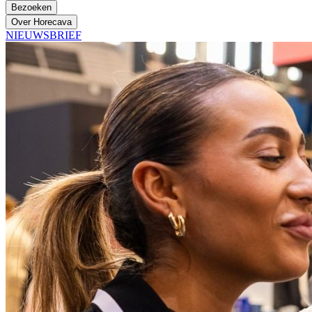
Bezoeken
Over Horecava
NIEUWSBRIEF