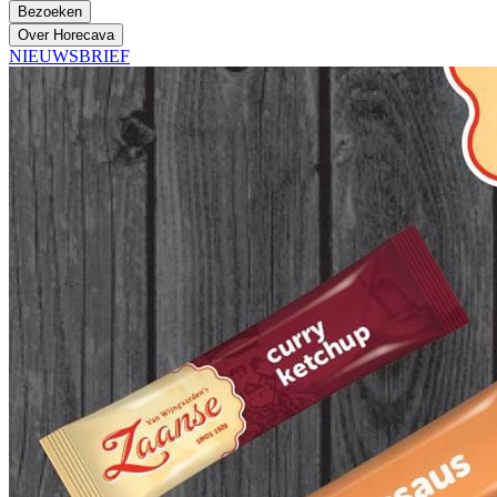
Bezoeken
Over Horecava
NIEUWSBRIEF