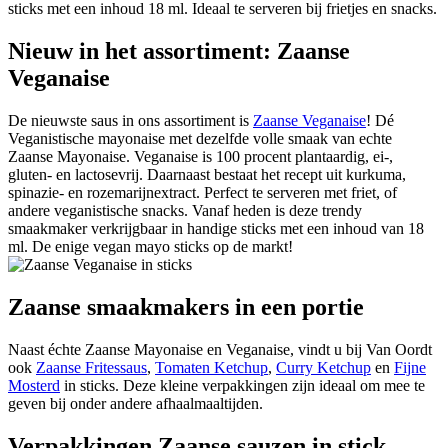
sticks met een inhoud 18 ml. Ideaal te serveren bij frietjes en snacks.
Nieuw in het assortiment: Zaanse
Veganaise
De nieuwste saus in ons assortiment is
Zaanse Veganaise
! Dé
Veganistische mayonaise met dezelfde volle smaak van echte
Zaanse Mayonaise. Veganaise is 100 procent plantaardig, ei-,
gluten- en lactosevrij. Daarnaast bestaat het recept uit kurkuma,
spinazie- en rozemarijnextract. Perfect te serveren met friet, of
andere veganistische snacks. Vanaf heden is deze trendy
smaakmaker verkrijgbaar in handige sticks met een inhoud van 18
ml. De enige vegan mayo sticks op de markt!
Zaanse smaakmakers in een portie
Naast échte Zaanse Mayonaise en Veganaise, vindt u bij Van Oordt
ook
Zaanse Fritessaus
,
Tomaten Ketchup
,
Curry Ketchup
en
Fijne
Mosterd
in sticks. Deze kleine verpakkingen zijn ideaal om mee te
geven bij onder andere afhaalmaaltijden.
Verpakkingen Zaanse sauzen in stick