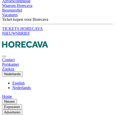
Adviescommissie
Waarom Horecava
Beursprofiel
Vacatures
Ticket kopen voor Horecava
TICKETS HORECAVA
NIEUWSBRIEF
Contact
Perskamer
Zoeken
Nederlands
English
Nederlands
Home
Nieuws
Exposeren
Adverteren