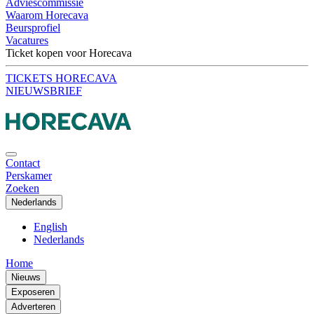
Adviescommissie
Waarom Horecava
Beursprofiel
Vacatures
Ticket kopen voor Horecava
TICKETS HORECAVA
NIEUWSBRIEF
Contact
Perskamer
Zoeken
Nederlands
English
Nederlands
Home
Nieuws
Exposeren
Adverteren