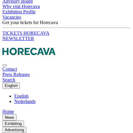
Advisory Board
Why visit Horecava
Exhibition Profile
Vacancies
Get your tickets for Horecava
TICKETS HORECAVA
NEWSLETTER
Contact
Press Releases
Search
English
English
Nederlands
Home
News
Exhibiting
Advertising