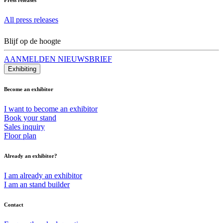
All press releases
Blijf op de hoogte
AANMELDEN NIEUWSBRIEF
Exhibiting
Become an exhibitor
I want to become an exhibitor
Book your stand
Sales inquiry
Floor plan
Already an exhibitor?
I am already an exhibitor
I am an stand builder
Contact