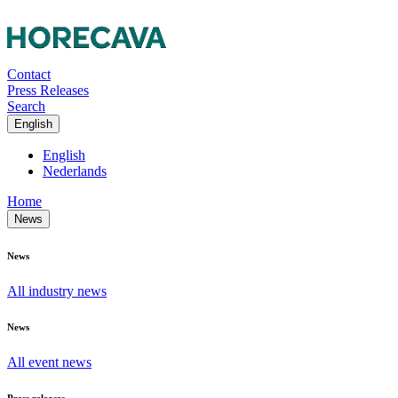
Contact
Press Releases
Search
English
English
Nederlands
Home
News
News
All industry news
News
All event news
Press releases