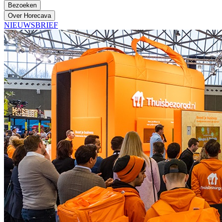
Bezoeken
Over Horecava
NIEUWSBRIEF