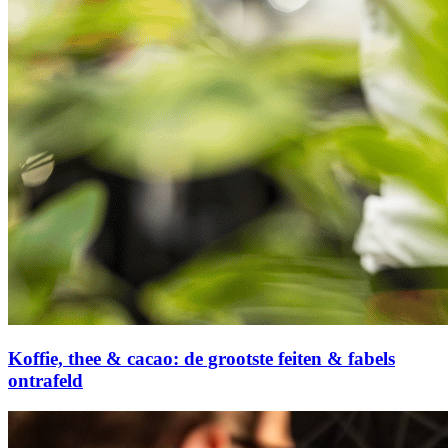
Koffie, thee & cacao: de grootste feiten & fabels
ontrafeld