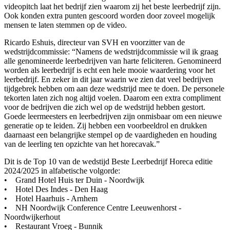
videopitch laat het bedrijf zien waarom zij het beste leerbedrijf zijn.
Ook konden extra punten gescoord worden door zoveel mogelijk
mensen te laten stemmen op de video.
Ricardo Eshuis, directeur van SVH en voorzitter van de
wedstrijdcommissie: “Namens de wedstrijdcommissie wil ik graag
alle genomineerde leerbedrijven van harte feliciteren. Genomineerd
worden als leerbedrijf is echt een hele mooie waardering voor het
leerbedrijf. En zeker in dit jaar waarin we zien dat veel bedrijven
tijdgebrek hebben om aan deze wedstrijd mee te doen. De personele
tekorten laten zich nog altijd voelen. Daarom een extra compliment
voor de bedrijven die zich wel op de wedstrijd hebben gestort.
Goede leermeesters en leerbedrijven zijn onmisbaar om een nieuwe
generatie op te leiden. Zij hebben een voorbeeldrol en drukken
daarnaast een belangrijke stempel op de vaardigheden en houding
van de leerling ten opzichte van het horecavak.”
Dit is de Top 10 van de wedstijd Beste Leerbedrijf Horeca editie
2024/2025 in alfabetische volgorde:
• Grand Hotel Huis ter Duin - Noordwijk
• Hotel Des Indes - Den Haag
• Hotel Haarhuis - Arnhem
• NH Noordwijk Conference Centre Leeuwenhorst -
Noordwijkerhout
• Restaurant Vroeg - Bunnik