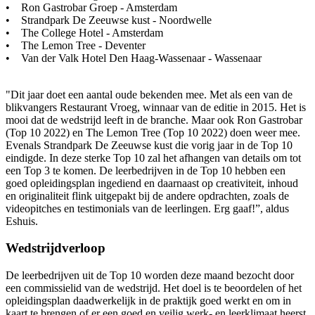
• Ron Gastrobar Groep - Amsterdam
• Strandpark De Zeeuwse kust - Noordwelle
• The College Hotel - Amsterdam
• The Lemon Tree - Deventer
• Van der Valk Hotel Den Haag-Wassenaar - Wassenaar
"Dit jaar doet een aantal oude bekenden mee. Met als een van de
blikvangers Restaurant Vroeg, winnaar van de editie in 2015. Het is
mooi dat de wedstrijd leeft in de branche. Maar ook Ron Gastrobar
(Top 10 2022) en The Lemon Tree (Top 10 2022) doen weer mee.
Evenals Strandpark De Zeeuwse kust die vorig jaar in de Top 10
eindigde. In deze sterke Top 10 zal het afhangen van details om tot
een Top 3 te komen. De leerbedrijven in de Top 10 hebben een
goed opleidingsplan ingediend en daarnaast op creativiteit, inhoud
en originaliteit flink uitgepakt bij de andere opdrachten, zoals de
videopitches en testimonials van de leerlingen. Erg gaaf!”, aldus
Eshuis.
Wedstrijdverloop
De leerbedrijven uit de Top 10 worden deze maand bezocht door
een commissielid van de wedstrijd. Het doel is te beoordelen of het
opleidingsplan daadwerkelijk in de praktijk goed werkt en om in
kaart te brengen of er een goed en veilig werk- en leerklimaat heerst.