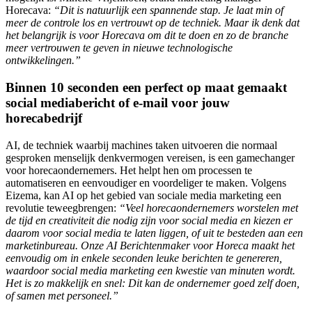
Horecava:
“Dit is natuurlijk een spannende stap. Je laat min of
meer de controle los en vertrouwt op de techniek. Maar ik denk dat
het belangrijk is voor Horecava om dit te doen en zo de branche
meer vertrouwen te geven in nieuwe technologische
ontwikkelingen.”
Binnen 10 seconden een perfect op maat gemaakt
social mediabericht of e-mail voor jouw
horecabedrijf
AI, de techniek waarbij machines taken uitvoeren die normaal
gesproken menselijk denkvermogen vereisen, is een gamechanger
voor horecaondernemers. Het helpt hen om processen te
automatiseren en eenvoudiger en voordeliger te maken. Volgens
Eizema, kan AI op het gebied van sociale media marketing een
revolutie teweegbrengen:
“Veel horecaondernemers worstelen met
de tijd en creativiteit die nodig zijn voor social media en kiezen er
daarom voor social media te laten liggen, of uit te besteden aan een
marketinbureau. Onze AI Berichtenmaker voor Horeca maakt het
eenvoudig om in enkele seconden leuke berichten te genereren,
waardoor social media marketing een kwestie van minuten wordt.
Het is zo makkelijk en snel: Dit kan de ondernemer goed zelf doen,
of samen met personeel.”