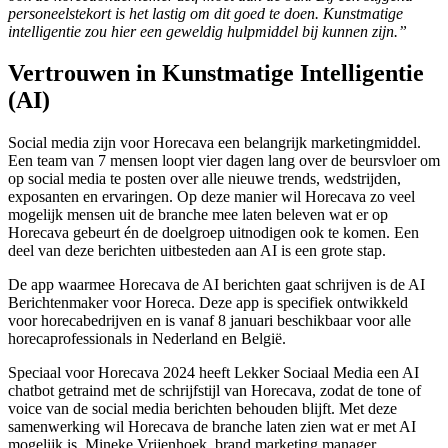
personeelstekort is het lastig om dit goed te doen. Kunstmatige
intelligentie zou hier een geweldig hulpmiddel bij kunnen zijn.”
Vertrouwen in Kunstmatige Intelligentie
(AI)
Social media zijn voor Horecava een belangrijk marketingmiddel.
Een team van 7 mensen loopt vier dagen lang over de beursvloer om
op social media te posten over alle nieuwe trends, wedstrijden,
exposanten en ervaringen. Op deze manier wil Horecava zo veel
mogelijk mensen uit de branche mee laten beleven wat er op
Horecava gebeurt én de doelgroep uitnodigen ook te komen. Een
deel van deze berichten uitbesteden aan AI is een grote stap.
De app waarmee Horecava de AI berichten gaat schrijven is de AI
Berichtenmaker voor Horeca. Deze app is specifiek ontwikkeld
voor horecabedrijven en is vanaf 8 januari beschikbaar voor alle
horecaprofessionals in Nederland en België.
Speciaal voor Horecava 2024 heeft Lekker Sociaal Media een AI
chatbot getraind met de schrijfstijl van Horecava, zodat de tone of
voice van de social media berichten behouden blijft. Met deze
samenwerking wil Horecava de branche laten zien wat er met AI
mogelijk is. Mineke Vrijenhoek, brand marketing manager