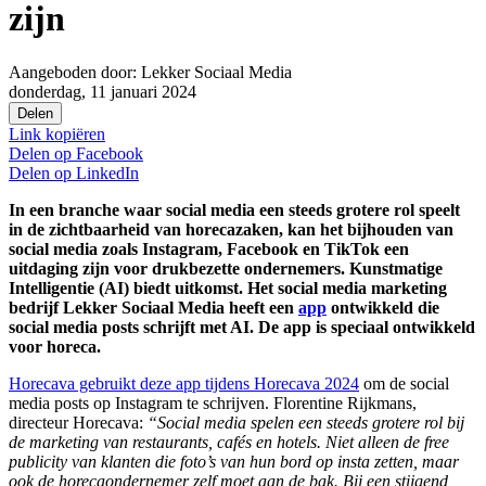
zijn
Aangeboden door:
Lekker Sociaal Media
donderdag, 11 januari 2024
Delen
Link kopiëren
Delen op
Facebook
Delen op
LinkedIn
In een branche waar social media een steeds grotere rol speelt
in de zichtbaarheid van horecazaken, kan het bijhouden van
social media zoals Instagram, Facebook en TikTok een
uitdaging zijn voor drukbezette ondernemers. Kunstmatige
Intelligentie (AI) biedt uitkomst. Het social media marketing
bedrijf Lekker Sociaal Media heeft een
app
ontwikkeld die
social media posts schrijft met AI. De app is speciaal ontwikkeld
voor horeca.
Horecava gebruikt deze app tijdens Horecava 2024
om de social
media posts op Instagram te schrijven. Florentine Rijkmans,
directeur Horecava:
“Social media spelen een steeds grotere rol bij
de marketing van restaurants, cafés en hotels. Niet alleen de free
publicity van klanten die foto’s van hun bord op insta zetten, maar
ook de horecaondernemer zelf moet aan de bak. Bij een stijgend