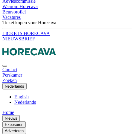
Adviescommissie
Waarom Horecava
Beursprofiel
Vacatures
Ticket kopen voor Horecava
TICKETS HORECAVA
NIEUWSBRIEF
Contact
Perskamer
Zoeken
Nederlands
English
Nederlands
Home
Nieuws
Exposeren
Adverteren