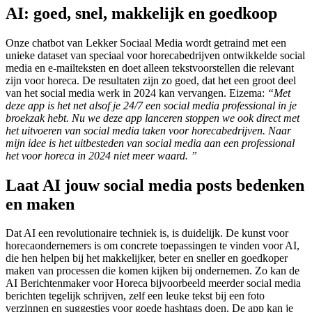
AI: goed, snel, makkelijk en goedkoop
Onze chatbot van Lekker Sociaal Media wordt getraind met een
unieke dataset van speciaal voor horecabedrijven ontwikkelde social
media en e-mailteksten en doet alleen tekstvoorstellen die relevant
zijn voor horeca. De resultaten zijn zo goed, dat het een groot deel
van het social media werk in 2024 kan vervangen. Eizema:
“Met
deze app is het net alsof je 24/7 een social media professional in je
broekzak hebt. Nu we deze app lanceren stoppen we ook direct met
het uitvoeren van social media taken voor horecabedrijven. Naar
mijn idee is het uitbesteden van social media aan een professional
het voor horeca in 2024 niet meer waard. ”
Laat AI jouw social media posts bedenken
en maken
Dat AI een revolutionaire techniek is, is duidelijk. De kunst voor
horecaondernemers is om concrete toepassingen te vinden voor AI,
die hen helpen bij het makkelijker, beter en sneller en goedkoper
maken van processen die komen kijken bij ondernemen. Zo kan de
AI Berichtenmaker voor Horeca bijvoorbeeld meerder social media
berichten tegelijk schrijven, zelf een leuke tekst bij een foto
verzinnen en suggesties voor goede hashtags doen. De app kan je