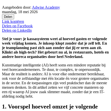
Aangeboden door:
Adwise Academy
maandag, 18 mei 2026
Delen
Link kopiëren
Delen op
Facebook
Delen op
LinkedIn
Stel je voor: je kassasysteem weet al hoeveel gasten er volgende
week vrijdag komen. Je inkoop klopt zonder dat je zelf telt. En
je teamplanning past zich aan zonder dat jij er uren aan zit.
Klinkt als high-tech? Het gebeurt nu al, in restaurants, hotels en
andere horeca organisaties door heel Nederland.
Kunstmatige intelligentie (AI) heeft soms een mindere reputatie bij
veel horecaondernemers. Te duur, te complex, te onpersoonlijk.
Maar de realiteit is anders: AI is voor elke ondernemer bereikbaar,
ook voor de zelfstandige met één locatie én voor grotere organisaties
in de sector. En de toepassingen zijn veel praktischer dan de meeste
mensen denken. In dit artikel zetten we vijf concrete manieren op
een rij waarop AI jouw zaak slimmer maakt, zonder dat je een IT-
afdeling nodig hebt.
1. Voorspel hoeveel omzet je volgende