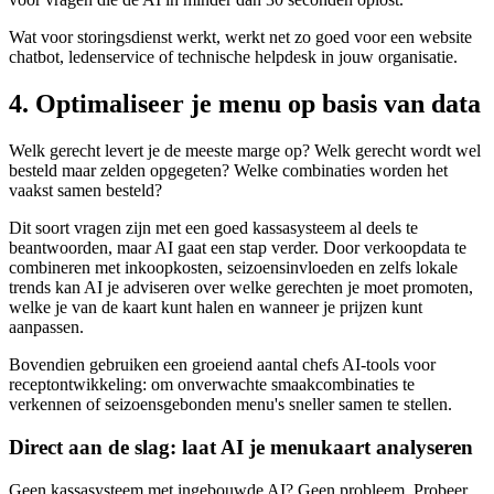
Wat voor storingsdienst werkt, werkt net zo goed voor een website
chatbot, ledenservice of technische helpdesk in jouw organisatie.
4. Optimaliseer je menu op basis van data
Welk gerecht levert je de meeste marge op? Welk gerecht wordt wel
besteld maar zelden opgegeten? Welke combinaties worden het
vaakst samen besteld?
Dit soort vragen zijn met een goed kassasysteem al deels te
beantwoorden, maar AI gaat een stap verder. Door verkoopdata te
combineren met inkoopkosten, seizoensinvloeden en zelfs lokale
trends kan AI je adviseren over welke gerechten je moet promoten,
welke je van de kaart kunt halen en wanneer je prijzen kunt
aanpassen.
Bovendien gebruiken een groeiend aantal chefs AI-tools voor
receptontwikkeling: om onverwachte smaakcombinaties te
verkennen of seizoensgebonden menu's sneller samen te stellen.
Direct aan de slag: laat AI je menukaart analyseren
Geen kassasysteem met ingebouwde AI? Geen probleem. Probeer