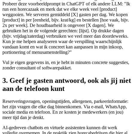
Probeer deze voorbeeldprompt in ChatGPT of elk andere LLM: "Ik
run een horecazaak en merk dat we elke week veel [product]
weggooien. We serveren gemiddeld [X] gasten per dag. We kopen
[product] in per [eenheid, bijv. krat/kg] en bestellen [hoe vaak, bijv.
2x per week]. De houdbaarheid is ongeveer [X dagen]. We
gebruiken het in de volgende gerechten: [lijst]. Op drukke dagen
(bijv. vrijdag/zaterdag) verbruiken we veel meer dan doordeweeks.
Kun je me helpen analyseren waar de verspilling waarschijnlijk
vandaan komt en wat ik concreet kan aanpassen in mijn inkoop,
portionering of menusamenstelling?"
Vul je eigen gegevens in, en je hebt in minuten concrete suggesties,
zonder consultant of softwarepakket.
3. Geef je gasten antwoord, ook als jij niet
aan de telefoon kunt
Reserveringsvragen, openingstijden, allergenen, parkeerinformatie:
het zijn vragen die elke dag binnenkomen. Via e-mail, WhatsApp,
sociale media en telefoon. En ze kosten je medewerkers (en jou)
meer tijd dan je denkt.
AI-gedreven chatbots en virtuele assistenten kunnen dit werk
volledig overnemen. In de praktijk zien horecabedrijven die hier al