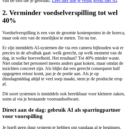
van de tool die je gebruikt.
Lees hier hoe je veilig werkt met AI
.
2. Verminder voedselverspilling tot wel
40%
Voedselverspilling is een van de grootste kostenposten in de horeca,
maar ook een van de moeilijkst te meten. Tot nu toe.
Er zijn inmiddels AI-systemen die via een camera bijhouden wat er
precies in de afvalbak gaat: welk gerecht, op welk moment van de
dag, in welke hoeveelheid. Het resultaat? Tot 40% minder waste.
Niet omdat het personeel ineens anders gaat koken, maar omdat de
inzichten concreet zijn. Als blijkt dat een gerecht consequent half
opgegeten retour komt, pas je de portie aan. Als je op
dinsdagmiddag altijd te veel soep maakt, stem je de productie erop
af.
Dit soort systemen is inmiddels ook bereikbaar voor kleinere zaken,
soms al via je bestaande voorraadsoftware.
Direct aan de slag: gebruik AI als sparringpartner
voor voorspilling
Je hoeft geen duur systeem te hebben om vandaag al te beginnen.