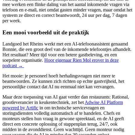
mee werken een flinke daling van het aantal inkomende vragen via
telefoon en e-mail, niet omdat gasten minder vragen, maar omdat het
systeem ze direct en correct beantwoordt, 24 uur per dag, 7 dagen
per week.
Een mooi voorbeeld uit de praktijk
Landgoed het Rheins werkt met een AI-telefoonassistent genaamd
Bonnie, die een groot deel van de inkomende telefoontjes afhandelt.
Het resultaat? Meer tijd voor een betere gastbeleving, en een
soepelere organisatie.
Hoor eigenaar Rien Mol erover in deze
podcast →
Het mooie: je personeel hoeft herhalingsvragen niet meer te
beantwoorden. Ze kunnen zich richten op echte gastvrijheid, het
persoonlijke contact dat AI nu eenmaal niet kan vervangen.
Maar deze toepassing van AI gaat verder dan restaurants: Rational,
grootleverancier in keukentechniek, zet het
Adwise AI Platform
powered by Artific
in om technische servicevragen en
storingsdiensten volledig automatisch af te handelen. Chefs en
monteurs stellen hun vraag in gewone spreektaal, en de AI geeft
direct een concrete oplossing of stappenplan terug, 24/7, ook
midden in de avonddienst. Geen wachttijd. Geen monteur nodig
voor vragen die de AI in minder dan 30 seconden oplost.