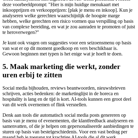
deze voorbeeldprompt: "Hier is mijn huidige menukaart met
inkoopprijzen en verkoopprijzen: [plak je menu en inkoop]. Kun je
analyseren welke gerechten waarschijnlijk de hoogste marge
hebben, welke gerechten een risico vormen qua verspilling op basis
van complexe bereiding, en wat je zou aanraden te promoten of juist
te heroverwegen?"
Je kunt ook vragen om suggesties voor een seizoensmenu op basis
van wat er op dit moment goedkoop en vers beschikbaar is.
Gewoon beginnen met typen is het enige wat je hoeft te doen.
5. Maak marketing die werkt, zonder
uren erbij te zitten
Social media bijhouden, reviews beantwoorden, nieuwsbrieven
schrijven, acties bedenken: de marketinglijst in de horeca en
hospitality is lang en de tijd is kort. AI-tools kunnen een groot deel
van dit werk overnemen of flink versnellen.
Denk aan tools die automatisch social media posts genereren op
basis van je menu of evenementen, die klantfeedback analyseren en
samenvatten, of die je helpen om gepersonaliseerde aanbiedingen te
sturen op basis van bestelgeschiedenis. Voor een vast bedrag per
maand heb je toegang tot krachtige AI-tools die al dit werk