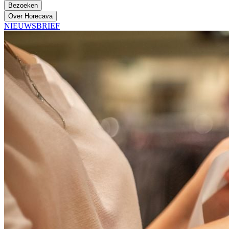
Bezoeken
Over Horecava
NIEUWSBRIEF