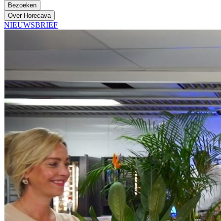
Bezoeken
Over Horecava
NIEUWSBRIEF