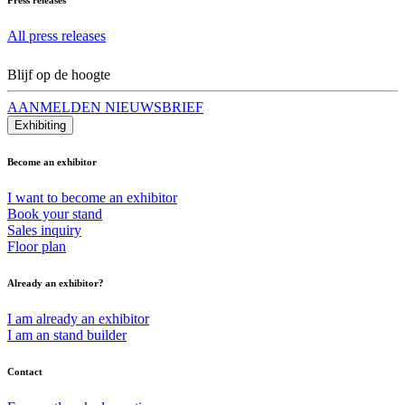
All press releases
Blijf op de hoogte
AANMELDEN NIEUWSBRIEF
Exhibiting
Become an exhibitor
I want to become an exhibitor
Book your stand
Sales inquiry
Floor plan
Already an exhibitor?
I am already an exhibitor
I am an stand builder
Contact