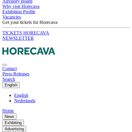
Advisory Board
Why visit Horecava
Exhibition Profile
Vacancies
Get your tickets for Horecava
TICKETS HORECAVA
NEWSLETTER
Contact
Press Releases
Search
English
English
Nederlands
Home
News
Exhibiting
Advertising