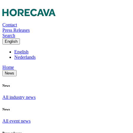
Contact
Press Releases
Search
English
English
Nederlands
Home
News
News
All industry news
News
All event news
Press releases