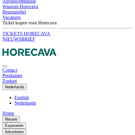
Adviescommissie
Waarom Horecava
Beursprofiel
Vacatures
Ticket kopen voor Horecava
TICKETS HORECAVA
NIEUWSBRIEF
Contact
Perskamer
Zoeken
Nederlands
English
Nederlands
Home
Nieuws
Exposeren
Adverteren