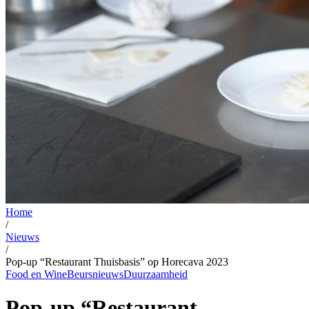
Home
/
Nieuws
/
Pop-up “Restaurant Thuisbasis” op Horecava 2023
Food en Wine
Beursnieuws
Duurzaamheid
Pop-up “Restaurant