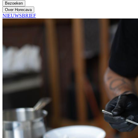
Bezoeken
Over Horecava
NIEUWSBRIEF