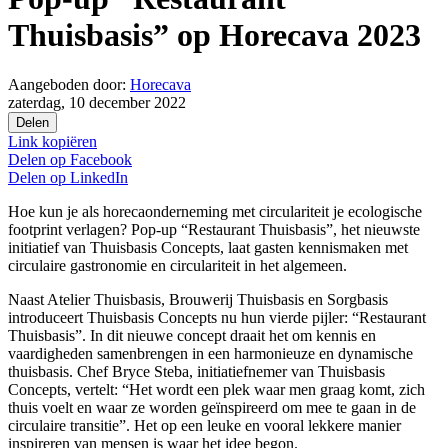
Thuisbasis” op Horecava 2023
Aangeboden door:
Horecava
zaterdag, 10 december 2022
Delen
Link kopiëren
Delen op
Facebook
Delen op
LinkedIn
Hoe kun je als horecaonderneming met circulariteit je ecologische
footprint verlagen? Pop-up “Restaurant Thuisbasis”, het nieuwste
initiatief van Thuisbasis Concepts, laat gasten kennismaken met
circulaire gastronomie en circulariteit in het algemeen.
Naast Atelier Thuisbasis, Brouwerij Thuisbasis en Sorgbasis
introduceert Thuisbasis Concepts nu hun vierde pijler: “Restaurant
Thuisbasis”. In dit nieuwe concept draait het om kennis en
vaardigheden samenbrengen in een harmonieuze en dynamische
thuisbasis. Chef Bryce Steba, initiatiefnemer van Thuisbasis
Concepts, vertelt: “Het wordt een plek waar men graag komt, zich
thuis voelt en waar ze worden geïnspireerd om mee te gaan in de
circulaire transitie”. Het op een leuke en vooral lekkere manier
inspireren van mensen is waar het idee begon.