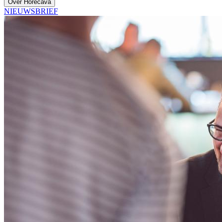
Over Horecava
NIEUWSBRIEF