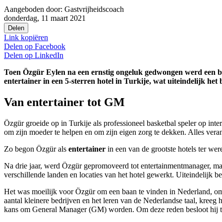
Aangeboden door:
Gastvrijheidscoach
donderdag, 11 maart 2021
Delen
Link kopiëren
Delen op
Facebook
Delen op
LinkedIn
Toen Özgür Eylen na een ernstig ongeluk gedwongen werd een baan
entertainer in een 5-sterren hotel in Turkije, wat uiteindelijk het 
Van entertainer tot GM
Özgür groeide op in Turkije als professioneel basketbal speler op int
om zijn moeder te helpen en om zijn eigen zorg te dekken. Alles ver
Zo begon Özgür als
entertainer
in een van de grootste hotels ter we
Na drie jaar, werd Özgür gepromoveerd tot entertainmentmanager, maar
verschillende landen en locaties van het hotel gewerkt. Uiteindelijk 
Het was moeilijk voor Özgür om een baan te vinden in Nederland, omdat
aantal kleinere bedrijven en het leren van de Nederlandse taal, kreeg 
kans om General Manager (GM) worden. Om deze reden besloot hij te v