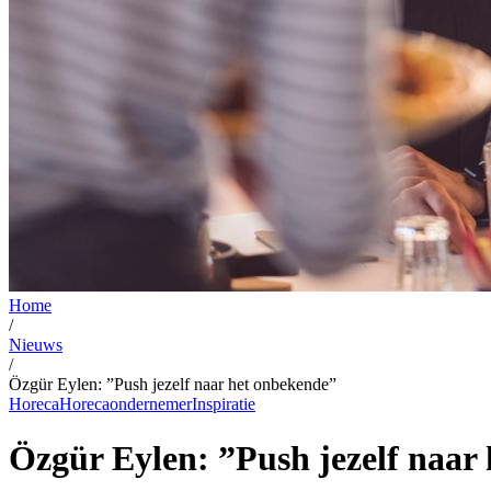
Home
/
Nieuws
/
Özgür Eylen: ”Push jezelf naar het onbekende”
Horeca
Horecaondernemer
Inspiratie
Özgür Eylen: ”Push jezelf naar