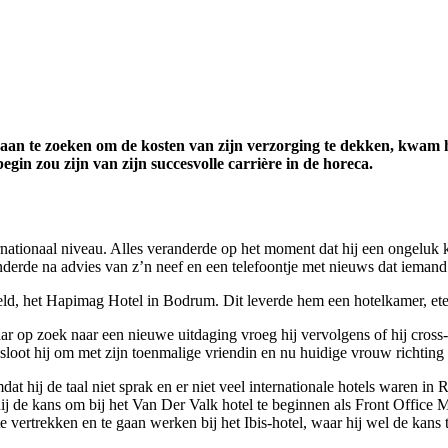
 te zoeken om de kosten van zijn verzorging te dekken, kwam hij 
begin zou zijn van zijn succesvolle carrière in de horeca.
ernationaal niveau. Alles veranderde op het moment dat hij een ongeluk 
anderde na advies van z’n neef en een telefoontje met nieuws dat iema
reld, het Hapimag Hotel in Bodrum. Dit leverde hem een hotelkamer, ete
 op zoek naar een nieuwe uitdaging vroeg hij vervolgens of hij cross-tr
besloot hij om met zijn toenmalige vriendin en nu huidige vrouw richting
 hij de taal niet sprak en er niet veel internationale hotels waren in 
hij de kans om bij het Van Der Valk hotel te beginnen als Front Office 
ertrekken en te gaan werken bij het Ibis-hotel, waar hij wel de kans