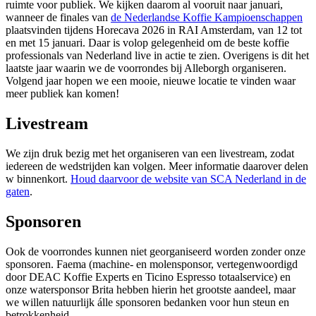
ruimte voor publiek. We kijken daarom al vooruit naar januari,
wanneer de finales van
de Nederlandse Koffie Kampioenschappen
plaatsvinden tijdens Horecava 2026 in RAI Amsterdam, van 12 tot
en met 15 januari. Daar is volop gelegenheid om de beste koffie
professionals van Nederland live in actie te zien. Overigens is dit het
laatste jaar waarin we de voorrondes bij Alleborgh organiseren.
Volgend jaar hopen we een mooie, nieuwe locatie te vinden waar
meer publiek kan komen!
Livestream
We zijn druk bezig met het organiseren van een livestream, zodat
iedereen de wedstrijden kan volgen. Meer informatie daarover delen
w binnenkort.
Houd daarvoor de website van SCA Nederland in de
gaten
.
Sponsoren
Ook de voorrondes kunnen niet georganiseerd worden zonder onze
sponsoren. Faema (machine- en molensponsor, vertegenwoordigd
door DEAC Koffie Experts en Ticino Espresso totaalservice) en
onze watersponsor Brita hebben hierin het grootste aandeel, maar
we willen natuurlijk álle sponsoren bedanken voor hun steun en
betrokkenheid.