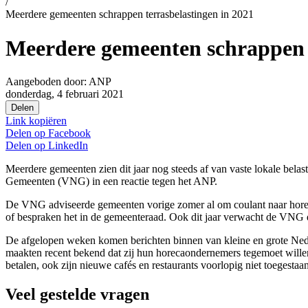
/
Meerdere gemeenten schrappen terrasbelastingen in 2021
Meerdere gemeenten schrappen t
Aangeboden door:
ANP
donderdag, 4 februari 2021
Delen
Link kopiëren
Delen op
Facebook
Delen op
LinkedIn
Meerdere gemeenten zien dit jaar nog steeds af van vaste lokale bela
Gemeenten (VNG) in een reactie tegen het ANP.
De VNG adviseerde gemeenten vorige zomer al om coulant naar horecao
of bespraken het in de gemeenteraad. Ook dit jaar verwacht de VNG d
De afgelopen weken komen berichten binnen van kleine en grote Ned
maakten recent bekend dat zij hun horecaondernemers tegemoet willen
betalen, ook zijn nieuwe cafés en restaurants voorlopig niet toegesta
Veel gestelde vragen