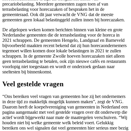
precariobelasting. Meerdere gemeenten zagen toen af van
terrasbelasting voor horecazaken of bespraken het in de
gemeenteraad. Ook dit jaar verwacht de VNG dat de meeste
gemeenten geen lokaal belastinggeld zullen innen bij horecazaken.
De afgelopen weken komen berichten binnen van kleine en grote
Nederlandse gemeenten die de terrasbelasting voor de horeca in
2021 schrappen. De gemeenten Hengelo, Landgraaf en Barneveld
bijvoorbeeld maakten recent bekend dat zij hun horecaondernemers
tegemoet willen komen door lokale belastingen in 2021 te zullen
schrappen. In de gemeente Zwolle hoeven horecazaken niet alleen
geen terrasbelasting te betalen, ook zijn nieuwe cafés en restaurants
voorlopig niet toegestaan en wordt er onderzoek gedaan naar
sneltesten bij binnenkomst.
Veel gestelde vragen
“Ons bereiken veel vragen van gemeenten hoe zij het ondernemers
in deze tijd zo makkelijk mogelijk kunnen maken”, zegt de VNG.
Daarom heeft de koepelvereniging van gemeenten in Nederland een
pagina aangemaakt met veel gestelde vragen over dit onderwerp die
actief wordt bijgewerkt naar mate de maatregelen verschuiven. “Wij
houden niet bij welke gemeente welk beleid voert. Gelukkig
bereiken ons wel signalen dat veel gemeenten hier serieus mee bezig