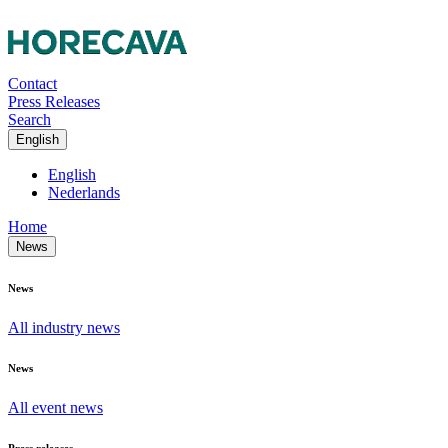
Contact
Press Releases
Search
English
English
Nederlands
Home
News
News
All industry news
News
All event news
Press releases