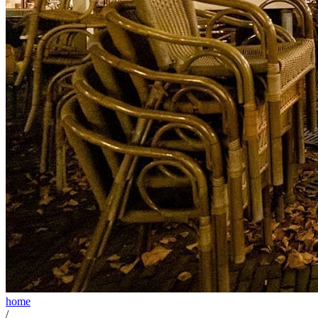
home
/