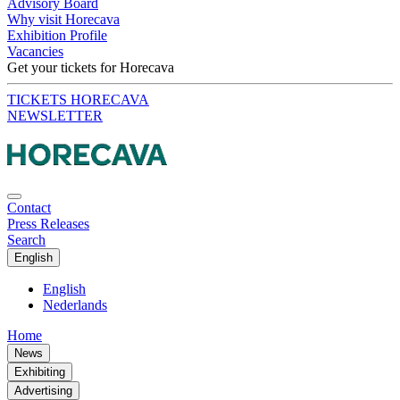
Advisory Board
Why visit Horecava
Exhibition Profile
Vacancies
Get your tickets for Horecava
TICKETS HORECAVA
NEWSLETTER
Contact
Press Releases
Search
English
English
Nederlands
Home
News
Exhibiting
Advertising