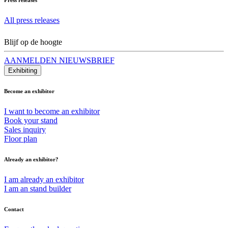
All press releases
Blijf op de hoogte
AANMELDEN NIEUWSBRIEF
Exhibiting
Become an exhibitor
I want to become an exhibitor
Book your stand
Sales inquiry
Floor plan
Already an exhibitor?
I am already an exhibitor
I am an stand builder
Contact