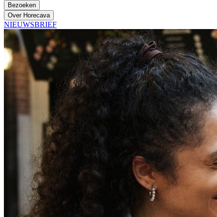
Bezoeken
Over Horecava
NIEUWSBRIEF