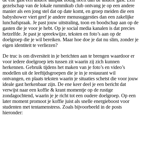
gezelschap van de lokale rummikub club ontvang je op een andere
manier als een jong stel dat op date komt, en groep meiden die een
babyshower viert geef je andere menusuggesties dan een zakelijke
lunchafspraak. Je past jouw uitstraling, toon en boodschap aan op de
gasten die je voor je hebt. Op je social media kanalen is dat precies
hetzelfde. Je past je spreekwijze, teksten en foto’s aan op de
doelgroep die je wil bereiken. Maar hoe doe je dat nu slim, zonder je
eigen identiteit te verliezen?
De truc is om diversiteit in je berichten aan te brengen waardoor er
voor iedere doelgroep iets tussen zit waarin zij zich kunnen
herkennen. Gebruik tijdens het maken van je foto’s en video’s
modellen uit de leeftijdsgroepen die je in je restaurant wil
ontvangen, en plaats teksten waarin je situaties schetst die voor jouw
ideale gast herkenbaar zijn. De ene keer deel je een bericht dat
verwijst naar een koffie & krant momentje op de rustige
zondagochtend, waarin je je richt tot een oudere doelgroep. Op een
later moment promoot je koffie juist als snelle energieboost voor
studenten met tentamenstress. Zoals bijvoorbeeld in de posts
hieronder: