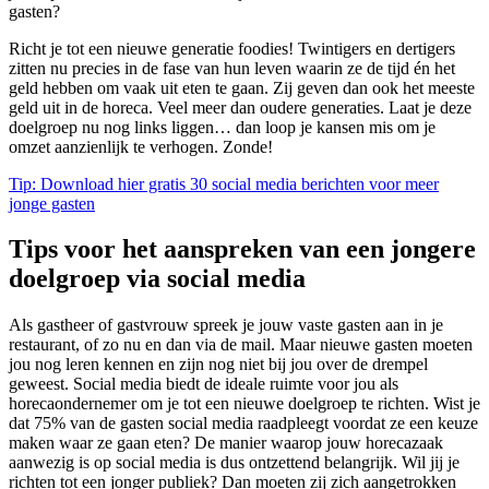
gasten?
Richt je tot een nieuwe generatie foodies! Twintigers en dertigers
zitten nu precies in de fase van hun leven waarin ze de tijd én het
geld hebben om vaak uit eten te gaan. Zij geven dan ook het meeste
geld uit in de horeca. Veel meer dan oudere generaties. Laat je deze
doelgroep nu nog links liggen… dan loop je kansen mis om je
omzet aanzienlijk te verhogen. Zonde!
Tip: Download hier gratis 30 social media berichten voor meer
jonge gasten
Tips voor het aanspreken van een jongere
doelgroep via social media
Als gastheer of gastvrouw spreek je jouw vaste gasten aan in je
restaurant, of zo nu en dan via de mail. Maar nieuwe gasten moeten
jou nog leren kennen en zijn nog niet bij jou over de drempel
geweest. Social media biedt de ideale ruimte voor jou als
horecaondernemer om je tot een nieuwe doelgroep te richten. Wist je
dat 75% van de gasten social media raadpleegt voordat ze een keuze
maken waar ze gaan eten? De manier waarop jouw horecazaak
aanwezig is op social media is dus ontzettend belangrijk. Wil jij je
richten tot een jonger publiek? Dan moeten zij zich aangetrokken