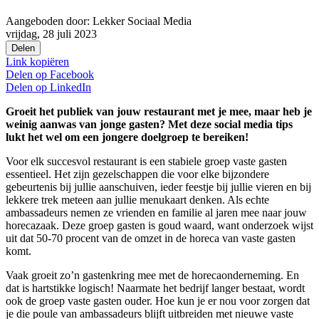
Aangeboden door:
Lekker Sociaal Media
vrijdag, 28 juli 2023
Delen
Link kopiëren
Delen op
Facebook
Delen op
LinkedIn
Groeit het publiek van jouw restaurant met je mee, maar heb je
weinig aanwas van jonge gasten? Met deze social media tips
lukt het wel om een jongere doelgroep te bereiken!
Voor elk succesvol restaurant is een stabiele groep vaste gasten
essentieel. Het zijn gezelschappen die voor elke bijzondere
gebeurtenis bij jullie aanschuiven, ieder feestje bij jullie vieren en bij
lekkere trek meteen aan jullie menukaart denken. Als echte
ambassadeurs nemen ze vrienden en familie al jaren mee naar jouw
horecazaak. Deze groep gasten is goud waard, want onderzoek wijst
uit dat 50-70 procent van de omzet in de horeca van vaste gasten
komt.
Vaak groeit zo’n gastenkring mee met de horecaonderneming. En
dat is hartstikke logisch! Naarmate het bedrijf langer bestaat, wordt
ook de groep vaste gasten ouder. Hoe kun je er nou voor zorgen dat
je die poule van ambassadeurs blijft uitbreiden met nieuwe vaste