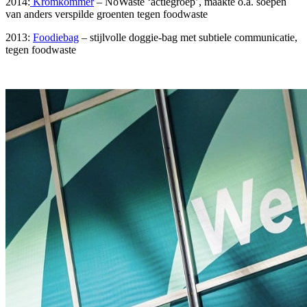
2014:
Kromkommer
– NoWaste ‘actiegroep’, maakte o.a. soepen
van anders verspilde groenten tegen foodwaste
2013:
Foodiebag
– stijlvolle doggie-bag met subtiele communicatie,
tegen foodwaste