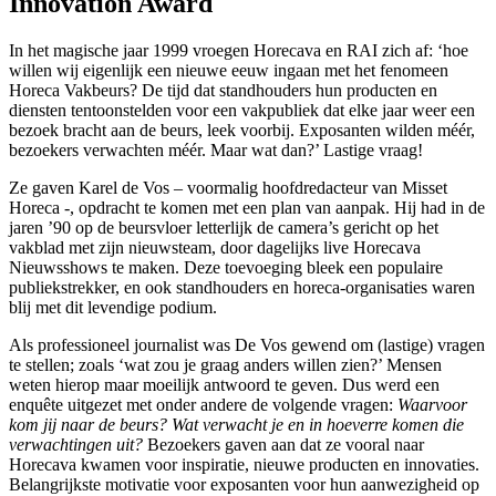
Innovation Award
In het magische jaar 1999 vroegen Horecava en RAI zich af: ‘hoe
willen wij eigenlijk een nieuwe eeuw ingaan met het fenomeen
Horeca Vakbeurs? De tijd dat standhouders hun producten en
diensten tentoonstelden voor een vakpubliek dat elke jaar weer een
bezoek bracht aan de beurs, leek voorbij. Exposanten wilden méér,
bezoekers verwachten méér. Maar wat dan?’ Lastige vraag!
Ze gaven Karel de Vos – voormalig hoofdredacteur van Misset
Horeca -, opdracht te komen met een plan van aanpak. Hij had in de
jaren ’90 op de beursvloer letterlijk de camera’s gericht op het
vakblad met zijn nieuwsteam, door dagelijks live Horecava
Nieuwsshows te maken. Deze toevoeging bleek een populaire
publiekstrekker, en ook standhouders en horeca-organisaties waren
blij met dit levendige podium.
Als professioneel journalist was De Vos gewend om (lastige) vragen
te stellen; zoals ‘wat zou je graag anders willen zien?’ Mensen
weten hierop maar moeilijk antwoord te geven. Dus werd een
enquête uitgezet met onder andere de volgende vragen:
Waarvoor
kom jij naar de beurs? Wat verwacht je en in hoeverre komen die
verwachtingen uit?
Bezoekers gaven aan dat ze vooral naar
Horecava kwamen voor inspiratie, nieuwe producten en innovaties.
Belangrijkste motivatie voor exposanten voor hun aanwezigheid op