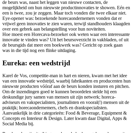
de beurs was, naast het leggen van nieuwe contacten, de
mogelijkheid om hun nieuwste productinnovaties te showen. Eén en
een is twee, zou je zeggen. Maar toch vonden die twee elkaar niet.
Eye-opener was: bezoekende horecaondernemers vonden dat er
vrijwel geen innovaties te zien waren, terwijl standhouders klaagden
over een gebrek aan belangstelling voor hun noviteiten.
Hoe moest een Horecava-bezoeker ook weten waar een interessante
innovatie te vinden was? Uit het beursoverzicht in vakbladen, of uit
de beursgids dat meer een boekwerk was? Gericht op zoek gaan
was in die tijd nog een flinke uitdaging.
Eureka: een wedstrijd
Karel de Vos, competitie-man in hart en nieren, kwam met het idee
van een innovatie wedstrijd, waarbij fabrikanten en producenten hun
nieuwste producten vóóraf aan de beurs konden insturen en pitchen.
Om de inzendingen goed te kunnen beoordelen stelde hij een
deskundige jury samen van mensen uit zijn netwerk; horeca-
adviseurs en vakspecialisten, journalisten en vooral(!) mensen uit de
praktijk; horecaondernemers, chefs en drankspecialisten.
Aanvankelijk in drie categorieën: Food & Beverage, Equipment &
Concepts en Interieur & Design. Later kwam daar Digital, Apps &
Social Media bij.