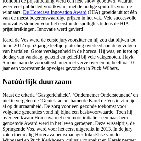
Rondom de prijsuitreiking werd een hele show gebouwd, waaruit
weer veel publiciteit voortkwam, met de nodige spin-offs voor de
winnaars.
De Horecava Innovation Award
(HIA) groeide uit tot één
van de meest begerenswaardige prijzen in het vak. Vele succesvolle
innovaties stonden voor het eerst in de spotlights tijdens de HIA
prijsuitreikingen. Innovatie werd gevierd!
Karel de Vos werd de eerste juryvoorzitter en hij zou dat blijven tot
hij in 2012 op 53 jarige leeftijd plotseling overleed aan de gevolgen
van hartfalen. Grote verslagenheid in de horeca. Hij was, en is tot op
de dag van vandaag, gekend en geliefd bij vele vakgenoten. Hayk
Simons nam de voorzittershamer met verve over en hij heeft na 10
jaar een voortvarende opvolger gevonden in Puck Wilbers.
Natúúrlijk duurzaam
Naast de criteria ‘Gastgerichtheid’, ‘Ondernemer Ondersteunend’ en
niet te vergeten de ‘Geniet-factor’ hamerde Karel de Vos in zijn tijd
al op duurzaamheid. De zorg voor een gezonde toekomst voor
volgende generaties vond hij bijna een basisvoorwaarde. Toen hij
overleed kwam Horecava met een mooi initiatief: een naar hem
genoemde Award werd in het leven geroepen. Deze wisselprijs, de
Springende Vos, werd voor het eerst uitgereikt in 2013. In de jury
zaten toenmalig Horecava beursmanager Joke-Elise van der
Wijngaard en Puck Kerkhoven, culinair journalist en Karels partner,