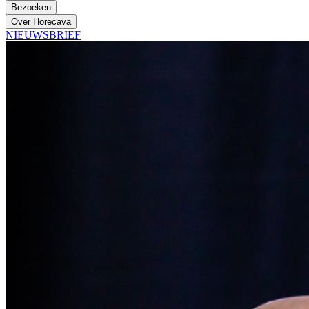
Bezoeken
Over Horecava
NIEUWSBRIEF