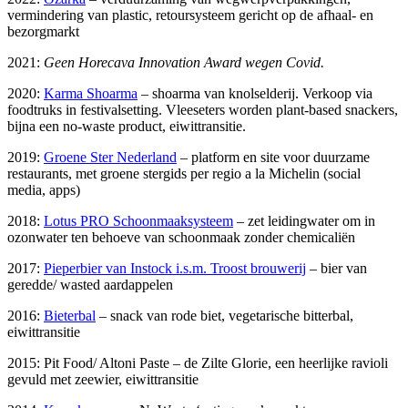
vermindering van plastic, retoursysteem gericht op de afhaal- en
bezorgmarkt
2021:
Geen Horecava Innovation Award wegen Covid.
2020:
Karma Shoarma
– shoarma van knolselderij. Verkoop via
foodtruks in festivalsetting. Vleeseters worden plant-based snackers,
bijna een no-waste product, eiwittransitie.
2019:
Groene Ster Nederland
– platform en site voor duurzame
restaurants, met groene stergids per regio a la Michelin (social
media, apps)
2018:
Lotus PRO Schoonmaaksysteem
– zet leidingwater om in
ozonwater ten behoeve van schoonmaak zonder chemicaliën
2017:
Pieperbier van Instock i.s.m. Troost brouwerij
– bier van
geredde/ wasted aardappelen
2016:
Bieterbal
– snack van rode biet, vegetarische bitterbal,
eiwittransitie
2015: Pit Food/ Altoni Paste – de Zilte Glorie, een heerlijke ravioli
gevuld met zeewier, eiwittransitie