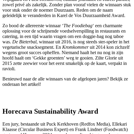
zowel privé als zakelijk. Zonder plan vooraf vielen de winnaars stuk
voor stuk onder de noemer Duurzaam. Reden om de naam
geleidelijk te veranderden in Karel de Vos Duurzaamheid Award.
Zo bood de allereerste winnaar ‘
The Foodiebag
‘ een charmante
oplossing voor de schrijnende voedselverspilling in restaurants en
catering, in een tijd waarin vragen om een doggie-bag nog taboe
was.
De Bieterbal
, winnaar uit 2016, is nog steeds ster-speler in het
vegetarische snacksegment. En
Kromkommer
uit 2014 kon zichzelf
wegens groot succes opheffen. Niemand haalt het nu nog in zijn
hoofd haalt om ‘Gekke groenten’ weg te gooien. Zilte Glorie uit
2015 zette zeewier voor het eerst smakelijk op de kaart, verpakt in
ravioli.
Benieuwd naar de alle winnaars van de afgelopen jaren? Bekijk ze
onderaan het artikel!
Horecava Sustainability Award
Een jury, bestaande uit Puck Kerkhoven (Redfox Media), Ellekari
Klaasse (Circular Business Expert) en Frank Lindner (Foodwatch)