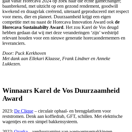
gaat vanaf Horecava 2024 op zoek naar die echte gamechanger;
baanbrekend, met uitzicht op een gezond rendement, goodwill
kwekend en draagvlak creërend, uiteraard geproduceerd met respect
voor mens, dier en planeet. Duurzaamheid krijgt een eigen
competitie met nu naast de Horecava Innovation Award ook
de
Horecava Sustainabilty Award
. Het zou Karel de Vos deugd
hebben gedaan dat wij met deze veranderingen ‘zijn’ wedstrijd
relevant houden voor een nieuwe generatie horecaondernemers en
leveranciers.
Door: Puck Kerkhoven
Met dank aan Ellekari Klaasse, Frank Lindner en Anneke
Lukkezen.
Winnaars Karel de Vos Duurzaamheid
Award
2023:
De Clique
– circulair ophaal- en brengplatform voor
reststromen. Denk aan koffiedrab, GFT, schillen. Met elektrische
wagentjes en een simpel bakkensysteem.
2022:
Ozarka
– verduurzaming van wegwerpverpakkingen,