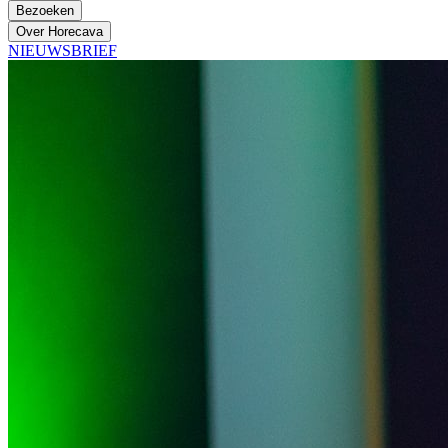
Bezoeken
Over Horecava
NIEUWSBRIEF