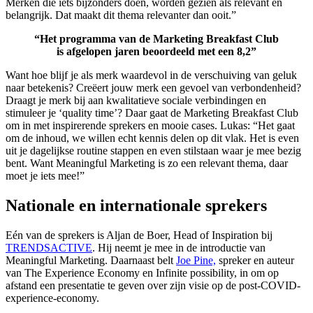
Merken die iets bijzonders doen, worden gezien als relevant en
belangrijk. Dat maakt dit thema relevanter dan ooit.”
“Het programma van de Marketing Breakfast Club
is afgelopen jaren beoordeeld met een 8,2”
Want hoe blijf je als merk waardevol in de verschuiving van geluk
naar betekenis? Creëert jouw merk een gevoel van verbondenheid?
Draagt je merk bij aan kwalitatieve sociale verbindingen en
stimuleer je ‘quality time’? Daar gaat de Marketing Breakfast Club
om in met inspirerende sprekers en mooie cases. Lukas: “Het gaat
om de inhoud, we willen echt kennis delen op dit vlak. Het is even
uit je dagelijkse routine stappen en even stilstaan waar je mee bezig
bent. Want Meaningful Marketing is zo een relevant thema, daar
moet je iets mee!”
Nationale en internationale sprekers
Eén van de sprekers is Aljan de Boer, Head of Inspiration bij
TRENDSACTIVE
. Hij neemt je mee in de introductie van
Meaningful Marketing. Daarnaast belt
Joe Pine,
spreker en auteur
van The Experience Economy en Infinite possibility, in om op
afstand een presentatie te geven over zijn visie op de post-COVID-
experience-economy.