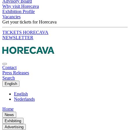
Advisory Board
Why visit Horecava
Exhibition Profile
Vacancies
Get your tickets for Horecava
TICKETS HORECAVA
NEWSLETTER
Contact
Press Releases
Search
English
English
Nederlands
Home
News
Exhibiting
Advertising