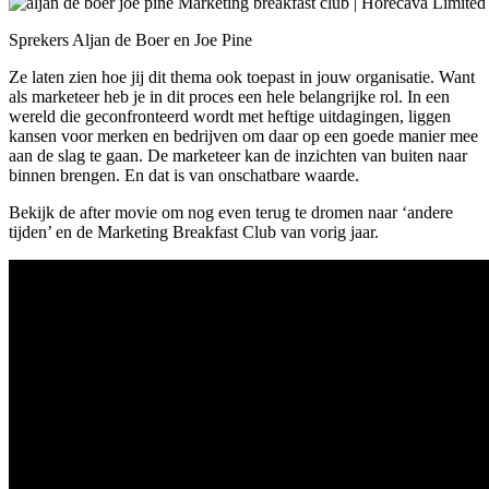
Sprekers Aljan de Boer en Joe Pine
Ze laten zien hoe jij dit thema ook toepast in jouw organisatie. Want
als marketeer heb je in dit proces een hele belangrijke rol. In een
wereld die geconfronteerd wordt met heftige uitdagingen, liggen
kansen voor merken en bedrijven om daar op een goede manier mee
aan de slag te gaan. De marketeer kan de inzichten van buiten naar
binnen brengen. En dat is van onschatbare waarde.
Bekijk de after movie om nog even terug te dromen naar ‘andere
tijden’ en de Marketing Breakfast Club van vorig jaar.