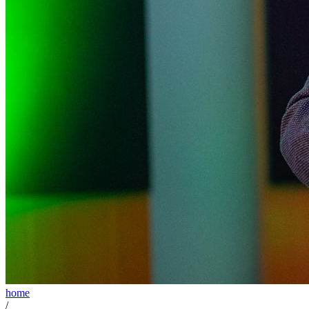
home
/