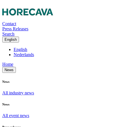
Contact
Press Releases
Search
English
English
Nederlands
Home
News
News
All industry news
News
All event news
Press releases