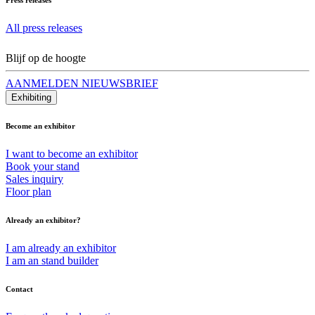
All press releases
Blijf op de hoogte
AANMELDEN NIEUWSBRIEF
Exhibiting
Become an exhibitor
I want to become an exhibitor
Book your stand
Sales inquiry
Floor plan
Already an exhibitor?
I am already an exhibitor
I am an stand builder
Contact