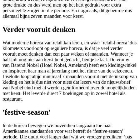
grote drukte en dus werd men op het hart gedrukt voor extra
personeel te zorgen in die periode. En nogmaals, dit gebeurde dus
allemaal bijna zeven maanden voor kerst.
Verder vooruit denken
Wat moderne horeca van retail kan leren, en waar ‘retail-horeca’ dus
kilometers voorloopt op reguliere horeca, is dat je veel verder
vooruit moet denken dan een paar weken of maanden. Wanneer je
half juli nog niet aan kerst hebt gedacht, ben je te laat. De vrouw
van Barend Nobel (Hotel Nobel, Ameland) heeft een kledingwinkel
en inspireert haar man al jarenlang met het ritme van de seizoenen.
Liselotte loopt altijd minimaal 7 maanden vooruit met de inkoop van
kleding en het is dus niet voor niets dat lezers van de nieuwsbrief
van Nobel eind mei al werden geïnformeerd over de mogelijkheden
met kerst. Het leverde direct 7 boekingen op in zowel hotel als
restaurant.
'festive-season'
In de horeca bewegen we bovendien langzaam toe naar
Amerikaanse standaarden voor wat betreft de ‘festive-season’
periode. Die duurt veel langer dan wat we vroeger predikten: ‘pas