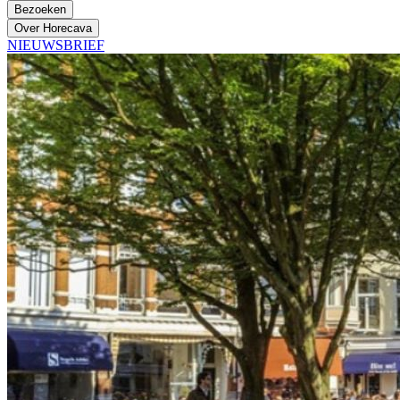
Bezoeken
Over Horecava
NIEUWSBRIEF