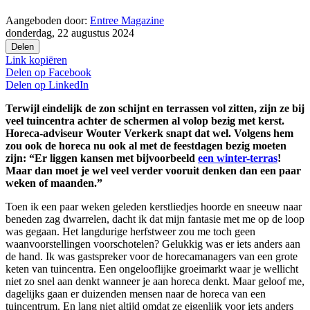
Aangeboden door:
Entree Magazine
donderdag, 22 augustus 2024
Delen
Link kopiëren
Delen op
Facebook
Delen op
LinkedIn
Terwijl eindelijk de zon schijnt en terrassen vol zitten, zijn ze bij
veel tuincentra achter de schermen al volop bezig met kerst.
Horeca-adviseur Wouter Verkerk snapt dat wel. Volgens hem
zou ook de horeca nu ook al met de feestdagen bezig moeten
zijn: “Er liggen kansen met bijvoorbeeld
een winter-terras
!
Maar dan moet je wel veel verder vooruit denken dan een paar
weken of maanden.”
Toen ik een paar weken geleden kerstliedjes hoorde en sneeuw naar
beneden zag dwarrelen, dacht ik dat mijn fantasie met me op de loop
was gegaan. Het langdurige herfstweer zou me toch geen
waanvoorstellingen voorschotelen? Gelukkig was er iets anders aan
de hand. Ik was gastspreker voor de horecamanagers van een grote
keten van tuincentra. Een ongelooflijke groeimarkt waar je wellicht
niet zo snel aan denkt wanneer je aan horeca denkt. Maar geloof me,
dagelijks gaan er duizenden mensen naar de horeca van een
tuincentrum. En lang niet altijd omdat ze eigenlijk voor iets anders