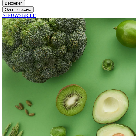
Bezoeken
Over Horecava
NIEUWSBRIEF