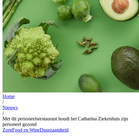
Home
/
Nieuws
/
Met dit personeelsrestaurant houdt het Catharina Ziekenhuis zijn
personeel gezond
Zorg
Food en Wine
Duurzaamheid