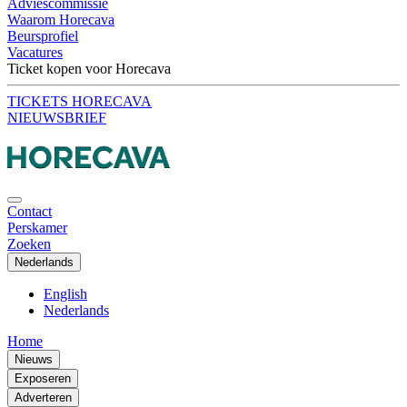
Adviescommissie
Waarom Horecava
Beursprofiel
Vacatures
Ticket kopen voor Horecava
TICKETS HORECAVA
NIEUWSBRIEF
Contact
Perskamer
Zoeken
Nederlands
English
Nederlands
Home
Nieuws
Exposeren
Adverteren