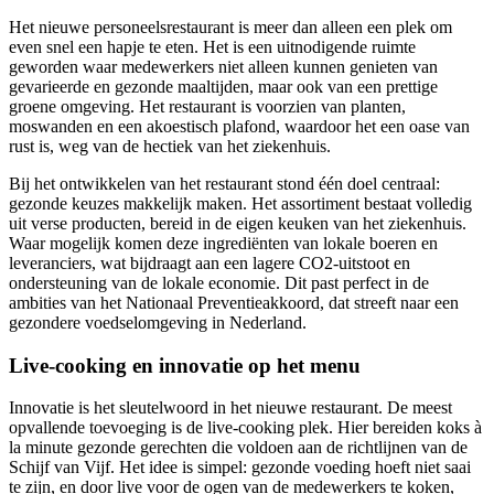
Het nieuwe personeelsrestaurant is meer dan alleen een plek om
even snel een hapje te eten. Het is een uitnodigende ruimte
geworden waar medewerkers niet alleen kunnen genieten van
gevarieerde en gezonde maaltijden, maar ook van een prettige
groene omgeving. Het restaurant is voorzien van planten,
moswanden en een akoestisch plafond, waardoor het een oase van
rust is, weg van de hectiek van het ziekenhuis.
Bij het ontwikkelen van het restaurant stond één doel centraal:
gezonde keuzes makkelijk maken. Het assortiment bestaat volledig
uit verse producten, bereid in de eigen keuken van het ziekenhuis.
Waar mogelijk komen deze ingrediënten van lokale boeren en
leveranciers, wat bijdraagt aan een lagere CO2-uitstoot en
ondersteuning van de lokale economie. Dit past perfect in de
ambities van het Nationaal Preventieakkoord, dat streeft naar een
gezondere voedselomgeving in Nederland.
Live-cooking en innovatie op het menu
Innovatie is het sleutelwoord in het nieuwe restaurant. De meest
opvallende toevoeging is de live-cooking plek. Hier bereiden koks à
la minute gezonde gerechten die voldoen aan de richtlijnen van de
Schijf van Vijf. Het idee is simpel: gezonde voeding hoeft niet saai
te zijn, en door live voor de ogen van de medewerkers te koken,