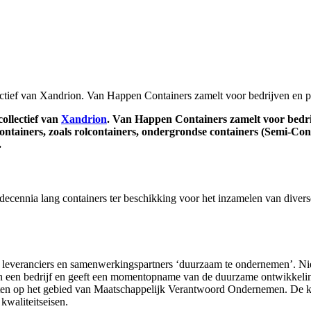
tief van Xandrion. Van Happen Containers zamelt voor bedrijven en par
ollectief van
Xandrion
. Van Happen Containers zamelt voor bedrij
containers, zoals rolcontainers, ondergrondse containers (Semi-Co
.
 decennia lang containers ter beschikking voor het inzamelen van diverse
n, leveranciers en samenwerkingspartners ‘duurzaam te ondernemen’. N
en bedrijf en geeft een momentopname van de duurzame ontwikkeling d
ltaten op het gebied van Maatschappelijk Verantwoord Ondernemen. De k
kwaliteitseisen.