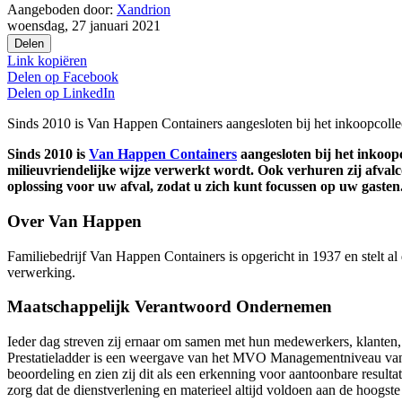
Aangeboden door:
Xandrion
woensdag, 27 januari 2021
Delen
Link kopiëren
Delen op
Facebook
Delen op
LinkedIn
Sinds 2010 is Van Happen Containers aangesloten bij het inkoopcollec
Sinds 2010 is
Van Happen Containers
aangesloten bij het inkoopc
milieuvriendelijke wijze verwerkt wordt. Ook verhuren zij afval
oplossing voor uw afval, zodat u zich kunt focussen op uw gasten
Over Van Happen
Familiebedrijf Van Happen Containers is opgericht in 1937 en stelt al
verwerking.
Maatschappelijk Verantwoord Ondernemen
Ieder dag streven zij ernaar om samen met hun medewerkers, klante
Prestatieladder is een weergave van het MVO Managementniveau van e
beoordeling en zien zij dit als een erkenning voor aantoonbare resu
zorg dat de dienstverlening en materieel altijd voldoen aan de hoogste 