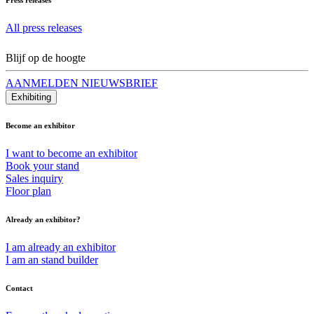
All press releases
Blijf op de hoogte
AANMELDEN NIEUWSBRIEF
Exhibiting
Become an exhibitor
I want to become an exhibitor
Book your stand
Sales inquiry
Floor plan
Already an exhibitor?
I am already an exhibitor
I am an stand builder
Contact