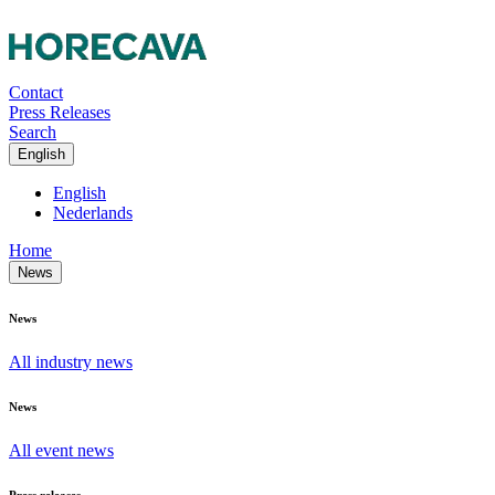
Contact
Press Releases
Search
English
English
Nederlands
Home
News
News
All industry news
News
All event news
Press releases