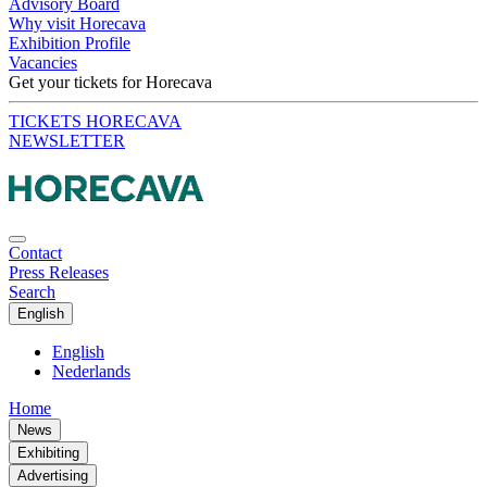
Advisory Board
Why visit Horecava
Exhibition Profile
Vacancies
Get your tickets for Horecava
TICKETS HORECAVA
NEWSLETTER
Contact
Press Releases
Search
English
English
Nederlands
Home
News
Exhibiting
Advertising