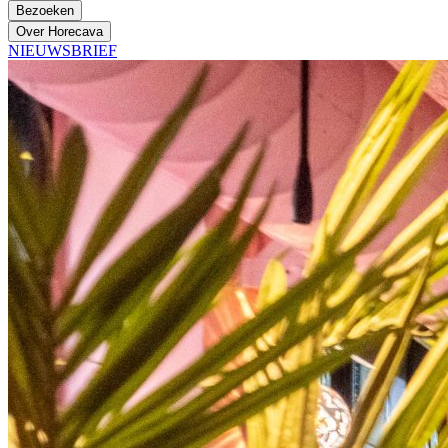
Bezoeken
Over Horecava
NIEUWSBRIEF