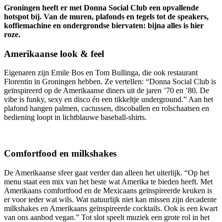
Groningen heeft er met Donna Social Club een opvallende
hotspot bij. Van de muren, plafonds en tegels tot de speakers,
koffiemachine en ondergrondse biervaten: bijna alles is hier
roze.
Amerikaanse look & feel
Eigenaren zijn Emile Bos en Tom Bullinga, die ook restaurant
Florentin in Groningen hebben. Ze vertellen: “Donna Social Club is
geïnspireerd op de Amerikaanse diners uit de jaren ’70 en ’80. De
vibe is funky, sexy en disco én een tikkeltje underground.” Aan het
plafond hangen palmen, cactussen, discoballen en rolschaatsen en
bediening loopt in lichtblauwe baseball-shirts.
Comfortfood en milkshakes
De Amerikaanse sfeer gaat verder dan alleen het uiterlijk. “Op het
menu staat een mix van het beste wat Amerika te bieden heeft. Met
Amerikaans comfortfood en de Mexicaans geïnspireerde keuken is
er voor ieder wat wils. Wat natuurlijk niet kan missen zijn decadente
milkshakes en Amerikaans geïnspireerde cocktails. Ook is een kwart
van ons aanbod vegan.” Tot slot speelt muziek een grote rol in het