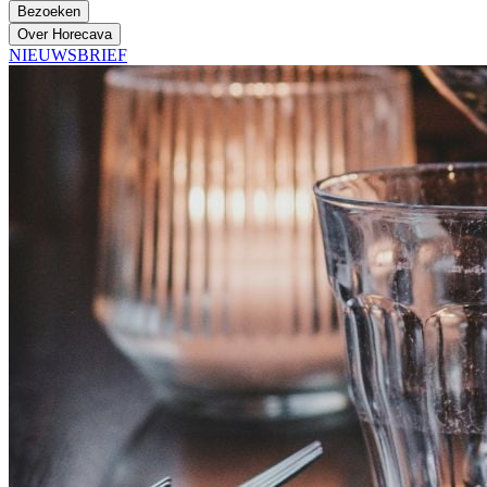
Bezoeken
Over Horecava
NIEUWSBRIEF