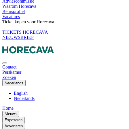
Adviescommissie
Waarom Horecava
Beursprofiel
Vacatures
Ticket kopen voor Horecava
TICKETS HORECAVA
NIEUWSBRIEF
Contact
Perskamer
Zoeken
Nederlands
English
Nederlands
Home
Nieuws
Exposeren
Adverteren