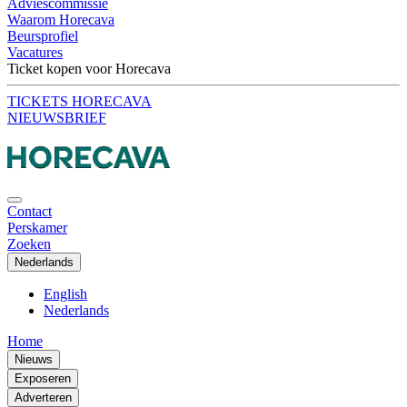
Adviescommissie
Waarom Horecava
Beursprofiel
Vacatures
Ticket kopen voor Horecava
TICKETS HORECAVA
NIEUWSBRIEF
Contact
Perskamer
Zoeken
Nederlands
English
Nederlands
Home
Nieuws
Exposeren
Adverteren