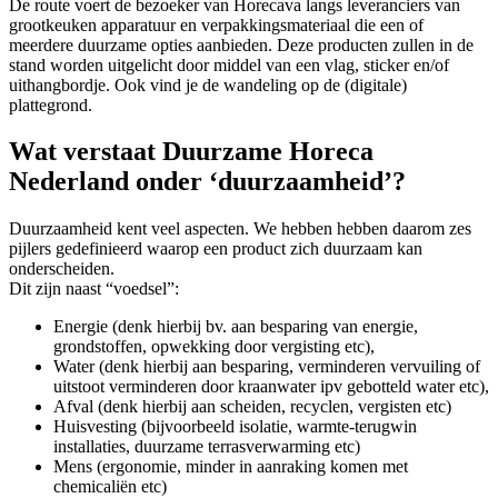
De route voert de bezoeker van Horecava langs leveranciers van
grootkeuken apparatuur en verpakkingsmateriaal die een of
meerdere duurzame opties aanbieden. Deze producten zullen in de
stand worden uitgelicht door middel van een vlag, sticker en/of
uithangbordje. Ook vind je de wandeling op de (digitale)
plattegrond.
Wat verstaat Duurzame Horeca
Nederland onder ‘duurzaamheid’?
Duurzaamheid kent veel aspecten. We hebben hebben daarom zes
pijlers gedefinieerd waarop een product zich duurzaam kan
onderscheiden.
Dit zijn naast “voedsel”:
Energie (denk hierbij bv. aan besparing van energie,
grondstoffen, opwekking door vergisting etc),
Water (denk hierbij aan besparing, verminderen vervuiling of
uitstoot verminderen door kraanwater ipv gebotteld water etc),
Afval (denk hierbij aan scheiden, recyclen, vergisten etc)
Huisvesting (bijvoorbeeld isolatie, warmte-terugwin
installaties, duurzame terrasverwarming etc)
Mens (ergonomie, minder in aanraking komen met
chemicaliën etc)