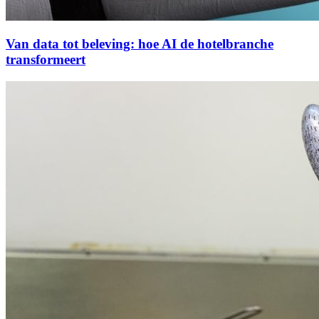
Van data tot beleving: hoe AI de hotelbranche
transformeert