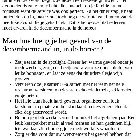
familie en de avond begint. Je bestelt een lekkere glühwein. Het
avondeten is zalig en je hebt alle aandacht op je familie kunnen
focussen want de service was ook perfect. Na het diner stap je naar
buiten de kou in, maar voelt toch nog de warmte van binnen van de
heerlijke avond die je gehad hebt. Dit is het gevoel dat iedereen
moet ervaren in de decembermaand in de horeca.
Maar hoe breng je het gevoel van de
decembermaand in, in de horeca?
Zet je team in de spotlight. Creëer het warme gevoel onder je
medewerkers, zorg een beetje extra voor ze door middel van
leuke bonussen, en laat ze eens dat duurdere flesje wijn
proeven.
Versieren doe je samen! Ga samen met het team het hele
restaurant versieren, muziek aan, chocolademelk, lekker eten
en genieten!
Het hele team heeft hard gewerkt, organiseer een leuk
kerstdiner in plaats van het standaard medewerkers eten dat
elke dag geserveerd wordt.
Beloon je medewerkers voor hun inzet het afgelopen jaar. Een
leuk kerstpakket maakt al veel mensen en hun gezinnen blij,
iets wat laat zien hoe erg je je medewerkers waardeert!
Zorg er dus voor dat uw werknemers het gevoel hebben dat