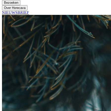
Bezoeken
Over Horecava
NIEUWSBRIEF