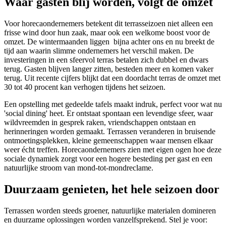
Waar gasten blij worden, volgt de omzet
Voor horecaondernemers betekent dit terrasseizoen niet alleen een
frisse wind door hun zaak, maar ook een welkome boost voor de
omzet. De wintermaanden liggen
bijna achter ons en nu breekt de
tijd aan waarin slimme ondernemers het verschil maken. De
investeringen in een sfeervol terras betalen zich dubbel en dwars
terug. Gasten blijven langer zitten, besteden meer en komen vaker
terug. Uit recente cijfers blijkt dat een doordacht terras de omzet met
30 tot 40 procent kan verhogen tijdens het seizoen.
Een opstelling met gedeelde tafels maakt indruk, perfect voor wat nu
'social dining' heet. Er ontstaat spontaan een levendige sfeer, waar
wildvreemden in gesprek raken, vriendschappen ontstaan en
herinneringen worden gemaakt. Terrassen veranderen in bruisende
ontmoetingsplekken, kleine gemeenschappen waar mensen elkaar
weer écht treffen. Horecaondernemers zien met eigen ogen hoe deze
sociale dynamiek zorgt voor een hogere besteding per gast en een
natuurlijke stroom van mond-tot-mondreclame.
Duurzaam genieten, het hele seizoen door
Terrassen worden steeds groener, natuurlijke materialen domineren
en duurzame oplossingen worden vanzelfsprekend. Stel je voor: