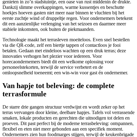
genieten in zo’n stadstuintje, een oase van rust middenin de drukte.
Dankzij slimme overkappingen, warme kussentjes en beschutte
hoekjes hoeven gasten niet meer naar binnen te vluchten bij het
eerste zuchtje wind of druppeltje regen. Voor ondernemers betekent
dit een aanzienlijke verlenging van het seizoen en daarmee meer
stabiele inkomsten, ook buiten de piekmaanden.
Technologie maakt het terrasleven moeiteloos. Even snel bestellen
via die QR-code, zelf een biertje tappen of contactloos je fooi
betalen. Gedaan met eindeloos wachten op een druk terras; deze
innovaties verhogen het plezier voor iedereen. Voor
horecaondernemers biedt dit een welkome oplossing voor
personeelstekorten, terwijl de service verbetert en de
omloopsnelheid toeneemt; een win-win voor gast én ondernemer.
Van hapje tot beleving: de complete
terrasformule
De starre drie gangen structuur verdwijnt en wordt zeker op het
terras vervangen door kleine, deelbare hapjes. Tafels vol verrassende
smaken, lokale producten en gerechten die uitnodigen tot delen en
proeven. Dit past perfect bij de moderne terrasbeleving: ontspannen,
flexibel en eten niet meer gebonden aan een specifiek moment.
Ondernemers zien hun foodmarges stijgen, terwijl de keukenbrigade