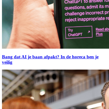
Bang dat AI je baan afpakt? In de horeca ben je
veilig