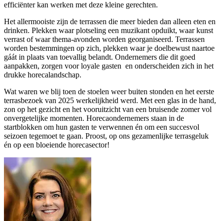
efficiënter kan werken met deze kleine gerechten.
Het allermooiste zijn de terrassen die meer bieden dan alleen eten en
drinken. Plekken waar plotseling een muzikant opduikt, waar kunst
verrast of waar thema-avonden worden georganiseerd. Terrassen
worden bestemmingen op zich, plekken waar je doelbewust naartoe
gáát in plaats van toevallig belandt. Ondernemers die dit goed
aanpakken, zorgen voor loyale gasten
en onderscheiden zich in het
drukke horecalandschap.
Wat waren we blij toen de stoelen weer buiten stonden en het eerste
terrasbezoek van 2025 werkelijkheid werd. Met een glas in de hand,
zon op het gezicht en het vooruitzicht van een bruisende zomer vol
onvergetelijke momenten. Horecaondernemers staan in de
startblokken om hun gasten te verwennen én om een succesvol
seizoen tegemoet te gaan. Proost, op ons gezamenlijke terrasgeluk
én op een bloeiende horecasector!