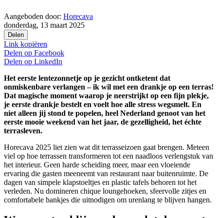
Aangeboden door:
Horecava
donderdag, 13 maart 2025
Delen
Link kopiëren
Delen op
Facebook
Delen op
LinkedIn
Het eerste lentezonnetje op je gezicht ontketent dat
onmiskenbare verlangen – ik wil met een drankje op een terras!
Dat magische moment waarop je neerstrijkt op een fijn plekje,
je eerste drankje bestelt en voelt hoe alle stress wegsmelt. En
niet alleen jij stond te popelen, heel Nederland genoot van het
eerste mooie weekend van het jaar, de gezelligheid, het échte
terrasleven.
Horecava 2025 liet zien wat dit terrasseizoen gaat brengen. Meteen
viel op hoe terrassen transformeren tot een naadloos verlengstuk van
het interieur. Geen harde scheiding meer, maar een vloeiende
ervaring die gasten meeneemt van restaurant naar buitenruimte. De
dagen van simpele klapstoeltjes en plastic tafels behoren tot het
verleden. Nu domineren chique loungehoeken, sfeervolle zitjes en
comfortabele bankjes die uitnodigen om urenlang te blijven hangen.