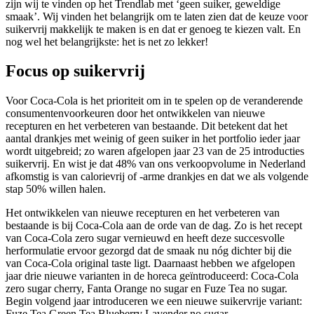
zijn wij te vinden op het Trendlab met ‘geen suiker, geweldige
smaak’. Wij vinden het belangrijk om te laten zien dat de keuze voor
suikervrij makkelijk te maken is en dat er genoeg te kiezen valt. En
nog wel het belangrijkste: het is net zo lekker!
Focus op suikervrij
Voor Coca-Cola is het prioriteit om in te spelen op de veranderende
consumentenvoorkeuren door het ontwikkelen van nieuwe
recepturen en het verbeteren van bestaande. Dit betekent dat het
aantal drankjes met weinig of geen suiker in het portfolio ieder jaar
wordt uitgebreid; zo waren afgelopen jaar 23 van de 25 introducties
suikervrij. En wist je dat 48% van ons verkoopvolume in Nederland
afkomstig is van calorievrij of -arme drankjes en dat we als volgende
stap 50% willen halen.
Het ontwikkelen van nieuwe recepturen en het verbeteren van
bestaande is bij Coca-Cola aan de orde van de dag. Zo is het recept
van Coca-Cola zero sugar vernieuwd en heeft deze succesvolle
herformulatie ervoor gezorgd dat de smaak nu nóg dichter bij die
van Coca-Cola original taste ligt. Daarnaast hebben we afgelopen
jaar drie nieuwe varianten in de horeca geïntroduceerd: Coca-Cola
zero sugar cherry, Fanta Orange no sugar en Fuze Tea no sugar.
Begin volgend jaar introduceren we een nieuwe suikervrije variant:
Fuze Tea Green Tea Blueberry Lavender no sugar.