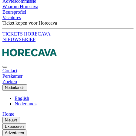
Adviescommissie
Waarom Horecava
Beursprofiel
Vacatures
Ticket kopen voor Horecava
TICKETS HORECAVA
NIEUWSBRIEF
Contact
Perskamer
Zoeken
Nederlands
English
Nederlands
Home
Nieuws
Exposeren
Adverteren