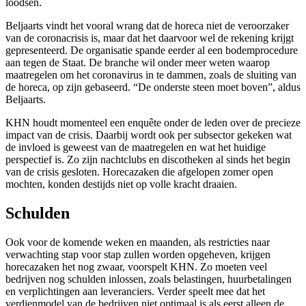
loodsen.
Beljaarts vindt het vooral wrang dat de horeca niet de veroorzaker
van de coronacrisis is, maar dat het daarvoor wel de rekening krijgt
gepresenteerd. De organisatie spande eerder al een bodemprocedure
aan tegen de Staat. De branche wil onder meer weten waarop
maatregelen om het coronavirus in te dammen, zoals de sluiting van
de horeca, op zijn gebaseerd. “De onderste steen moet boven”, aldus
Beljaarts.
KHN houdt momenteel een enquête onder de leden over de precieze
impact van de crisis. Daarbij wordt ook per subsector gekeken wat
de invloed is geweest van de maatregelen en wat het huidige
perspectief is. Zo zijn nachtclubs en discotheken al sinds het begin
van de crisis gesloten. Horecazaken die afgelopen zomer open
mochten, konden destijds niet op volle kracht draaien.
Schulden
Ook voor de komende weken en maanden, als restricties naar
verwachting stap voor stap zullen worden opgeheven, krijgen
horecazaken het nog zwaar, voorspelt KHN. Zo moeten veel
bedrijven nog schulden inlossen, zoals belastingen, huurbetalingen
en verplichtingen aan leveranciers. Verder speelt mee dat het
verdienmodel van de bedrijven niet optimaal is als eerst alleen de