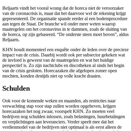
Beljaarts vindt het vooral wrang dat de horeca niet de veroorzaker
van de coronacrisis is, maar dat het daarvoor wel de rekening krijgt
gepresenteerd. De organisatie spande eerder al een bodemprocedure
aan tegen de Staat. De branche wil onder meer weten waarop
maatregelen om het coronavirus in te dammen, zoals de sluiting van
de horeca, op zijn gebaseerd. “De onderste steen moet boven”, aldus
Beljaarts.
KHN houdt momenteel een enquête onder de leden over de precieze
impact van de crisis. Daarbij wordt ook per subsector gekeken wat
de invloed is geweest van de maatregelen en wat het huidige
perspectief is. Zo zijn nachtclubs en discotheken al sinds het begin
van de crisis gesloten. Horecazaken die afgelopen zomer open
mochten, konden destijds niet op volle kracht draaien.
Schulden
Ook voor de komende weken en maanden, als restricties naar
verwachting stap voor stap zullen worden opgeheven, krijgen
horecazaken het nog zwaar, voorspelt KHN. Zo moeten veel
bedrijven nog schulden inlossen, zoals belastingen, huurbetalingen
en verplichtingen aan leveranciers. Verder speelt mee dat het
verdienmodel van de bedrijven niet optimaal is als eerst alleen de