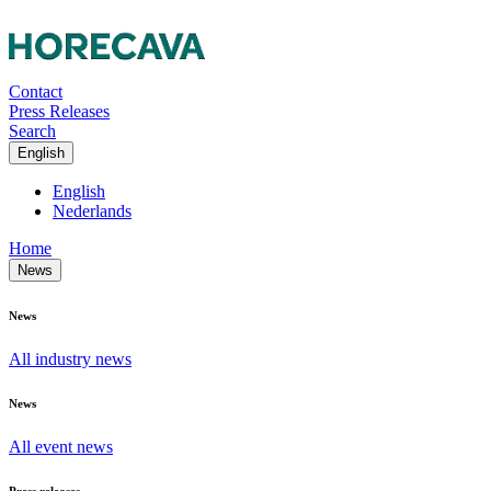
Contact
Press Releases
Search
English
English
Nederlands
Home
News
News
All industry news
News
All event news
Press releases