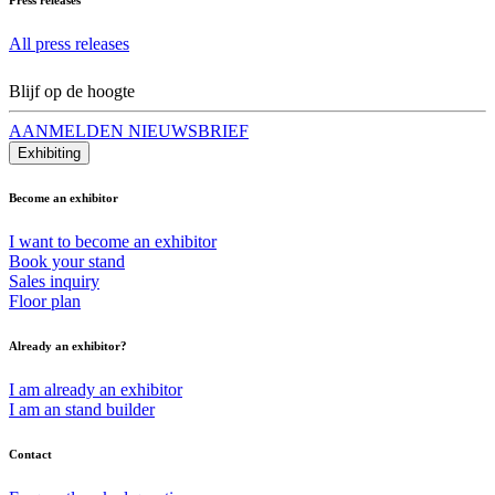
All press releases
Blijf op de hoogte
AANMELDEN NIEUWSBRIEF
Exhibiting
Become an exhibitor
I want to become an exhibitor
Book your stand
Sales inquiry
Floor plan
Already an exhibitor?
I am already an exhibitor
I am an stand builder
Contact