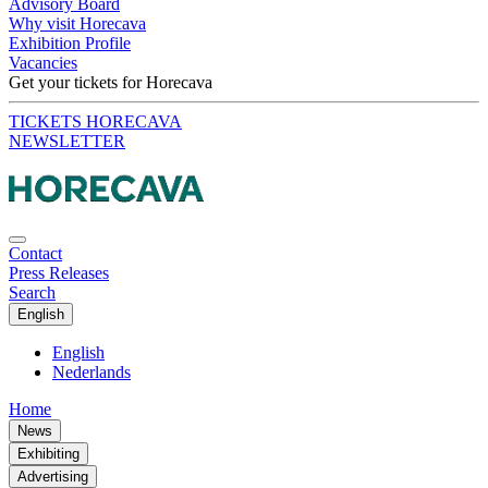
Advisory Board
Why visit Horecava
Exhibition Profile
Vacancies
Get your tickets for Horecava
TICKETS HORECAVA
NEWSLETTER
Contact
Press Releases
Search
English
English
Nederlands
Home
News
Exhibiting
Advertising