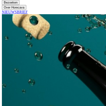
Bezoeken
Over Horecava
NIEUWSBRIEF