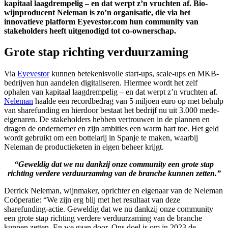
kapitaal laagdrempelig – en dat werpt z’n vruchten af. Bio-
wijnproducent Neleman is zo’n organisatie, die via het
innovatieve platform Eyevestor.com hun community van
stakeholders heeft uitgenodigd tot co-ownerschap.
Grote stap richting verduurzaming
Via
Eyevestor
kunnen betekenisvolle start-ups, scale-ups en MKB-
bedrijven hun aandelen digitaliseren. Hiermee wordt het zelf
ophalen van kapitaal laagdrempelig – en dat werpt z’n vruchten af.
Neleman
haalde een recordbedrag van 5 miljoen euro op met behulp
van sharefunding en hierdoor bestaat het bedrijf nu uit 3.000 mede-
eigenaren. De stakeholders hebben vertrouwen in de plannen en
dragen de ondernemer en zijn ambities een warm hart toe. Het geld
wordt gebruikt om een bottelarij in Spanje te maken, waarbij
Neleman de productieketen in eigen beheer krijgt.
“Geweldig dat we nu dankzij onze community een grote stap
richting verdere verduurzaming van de branche kunnen zetten.”
Derrick Neleman, wijnmaker, oprichter en eigenaar van de Neleman
Coöperatie: “We zijn erg blij met het resultaat van deze
sharefunding-actie. Geweldig dat we nu dankzij onze community
een grote stap richting verdere verduurzaming van de branche
kunnen zetten. En we gaan door. Ons doel is om in 2023 de