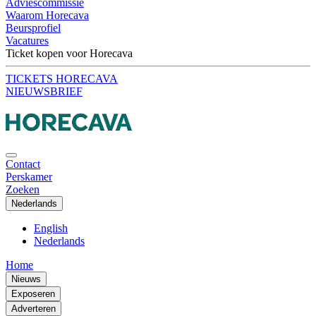
Adviescommissie
Waarom Horecava
Beursprofiel
Vacatures
Ticket kopen voor Horecava
TICKETS HORECAVA
NIEUWSBRIEF
Contact
Perskamer
Zoeken
Nederlands
English
Nederlands
Home
Nieuws
Exposeren
Adverteren