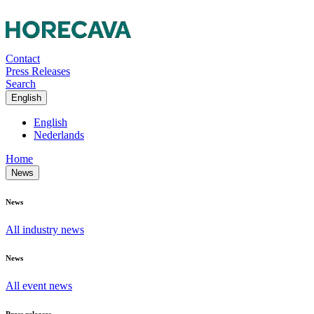
Contact
Press Releases
Search
English
English
Nederlands
Home
News
News
All industry news
News
All event news
Press releases