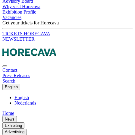
Advisory Board
Why visit Horecava
Exhibition Profile
Vacancies
Get your tickets for Horecava
TICKETS HORECAVA
NEWSLETTER
Contact
Press Releases
Search
English
English
Nederlands
Home
News
Exhibiting
Advertising