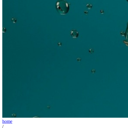
home
/