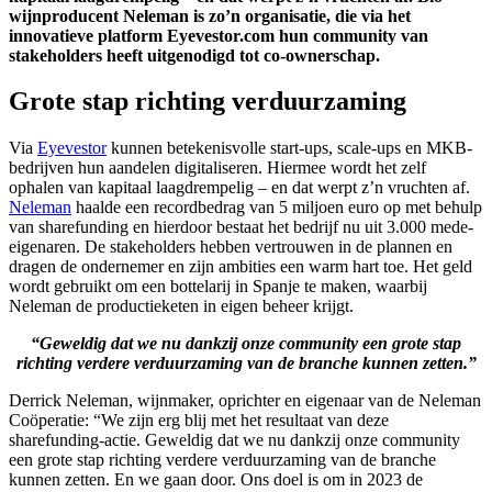
wijnproducent Neleman is zo’n organisatie, die via het
innovatieve platform Eyevestor.com hun community van
stakeholders heeft uitgenodigd tot co-ownerschap.
Grote stap richting verduurzaming
Via
Eyevestor
kunnen betekenisvolle start-ups, scale-ups en MKB-
bedrijven hun aandelen digitaliseren. Hiermee wordt het zelf
ophalen van kapitaal laagdrempelig – en dat werpt z’n vruchten af.
Neleman
haalde een recordbedrag van 5 miljoen euro op met behulp
van sharefunding en hierdoor bestaat het bedrijf nu uit 3.000 mede-
eigenaren. De stakeholders hebben vertrouwen in de plannen en
dragen de ondernemer en zijn ambities een warm hart toe. Het geld
wordt gebruikt om een bottelarij in Spanje te maken, waarbij
Neleman de productieketen in eigen beheer krijgt.
“Geweldig dat we nu dankzij onze community een grote stap
richting verdere verduurzaming van de branche kunnen zetten.”
Derrick Neleman, wijnmaker, oprichter en eigenaar van de Neleman
Coöperatie: “We zijn erg blij met het resultaat van deze
sharefunding-actie. Geweldig dat we nu dankzij onze community
een grote stap richting verdere verduurzaming van de branche
kunnen zetten. En we gaan door. Ons doel is om in 2023 de