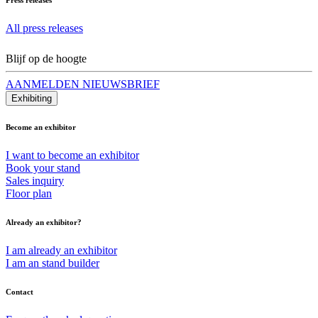
All press releases
Blijf op de hoogte
AANMELDEN NIEUWSBRIEF
Exhibiting
Become an exhibitor
I want to become an exhibitor
Book your stand
Sales inquiry
Floor plan
Already an exhibitor?
I am already an exhibitor
I am an stand builder
Contact