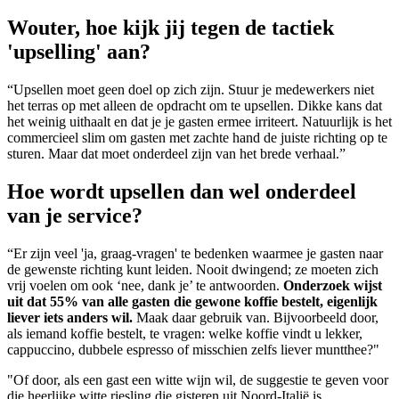
Wouter, hoe kijk jij tegen de tactiek
'upselling' aan?
“Upsellen moet geen doel op zich zijn. Stuur je medewerkers niet
het terras op met alleen de opdracht om te upsellen. Dikke kans dat
het weinig uithaalt en dat je je gasten ermee irriteert. Natuurlijk is het
commercieel slim om gasten met zachte hand de juiste richting op te
sturen. Maar dat moet onderdeel zijn van het brede verhaal.”
Hoe wordt upsellen dan wel onderdeel
van je service?
“Er zijn veel 'ja, graag-vragen' te bedenken waarmee je gasten naar
de gewenste richting kunt leiden. Nooit dwingend; ze moeten zich
vrij voelen om ook ‘nee, dank je’ te antwoorden.
Onderzoek wijst
uit dat 55% van alle gasten die gewone koffie bestelt, eigenlijk
liever iets anders wil.
Maak daar gebruik van. Bijvoorbeeld door,
als iemand koffie bestelt, te vragen: welke koffie vindt u lekker,
cappuccino, dubbele espresso of misschien zelfs liever muntthee?"
"Of door, als een gast een witte wijn wil, de suggestie te geven voor
die heerlijke witte riesling die gisteren uit Noord-Italië is