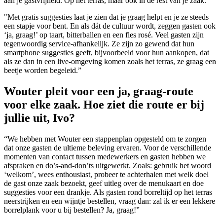
aan je gastvrijheid. Op het terras, maar ook in de rest van je zaak."
"Met gratis suggesties laat je zien dat je graag helpt en je ze steeds
een stapje voor bent. En als dát de cultuur wordt, zeggen gasten ook
‘ja, graag!’ op taart, bitterballen en een fles rosé. Veel gasten zijn
tegenwoordig service-afhankelijk. Ze zijn zo gewend dat hun
smartphone suggesties geeft, bijvoorbeeld voor hun aankopen, dat
als ze dan in een live-omgeving komen zoals het terras, ze graag een
beetje worden begeleid.”
Wouter pleit voor een ja, graag-route
voor elke zaak. Hoe ziet die route er bij
jullie uit, Ivo?
“We hebben met Wouter een stappenplan opgesteld om te zorgen
dat onze gasten de ultieme beleving ervaren. Voor de verschillende
momenten van contact tussen medewerkers en gasten hebben we
afspraken en do’s-and-don’ts uitgewerkt. Zoals: gebruik het woord
‘welkom’, wees enthousiast, probeer te achterhalen met welk doel
de gast onze zaak bezoekt, geef uitleg over de menukaart en doe
suggesties voor een drankje. Als gasten rond borreltijd op het terras
neerstrijken en een wijntje bestellen, vraag dan: zal ik er een lekkere
borrelplank voor u bij bestellen? Ja, graag!”