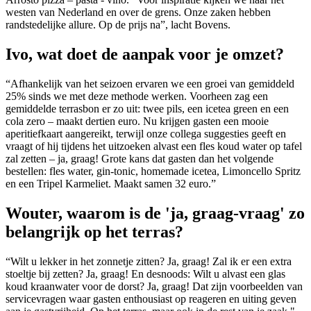
westen van Nederland en over de grens. Onze zaken hebben
randstedelijke allure. Op de prijs na”, lacht Bovens.
Ivo, wat doet de aanpak voor je omzet?
“Afhankelijk van het seizoen ervaren we een groei van gemiddeld
25% sinds we met deze methode werken. Voorheen zag een
gemiddelde terrasbon er zo uit: twee pils, een icetea green en een
cola zero – maakt dertien euro. Nu krijgen gasten een mooie
aperitiefkaart aangereikt, terwijl onze collega suggesties geeft en
vraagt of hij tijdens het uitzoeken alvast een fles koud water op tafel
zal zetten – ja, graag! Grote kans dat gasten dan het volgende
bestellen: fles water, gin-tonic, homemade icetea, Limoncello Spritz
en een Tripel Karmeliet. Maakt samen 32 euro.”
Wouter, waarom is de 'ja, graag-vraag' zo
belangrijk op het terras?
“Wilt u lekker in het zonnetje zitten? Ja, graag! Zal ik er een extra
stoeltje bij zetten? Ja, graag! En desnoods: Wilt u alvast een glas
koud kraanwater voor de dorst? Ja, graag! Dat zijn voorbeelden van
servicevragen waar gasten enthousiast op reageren en uiting geven