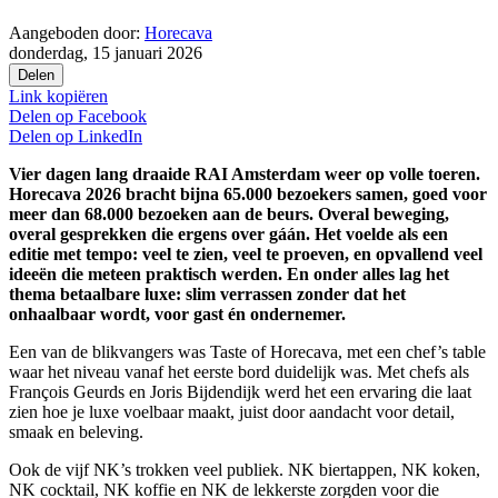
Aangeboden door:
Horecava
donderdag, 15 januari 2026
Delen
Link kopiëren
Delen op
Facebook
Delen op
LinkedIn
Vier dagen lang draaide RAI Amsterdam weer op volle toeren.
Horecava 2026 bracht bijna 65.000 bezoekers samen, goed voor
meer dan 68.000 bezoeken aan de beurs. Overal beweging,
overal gesprekken die ergens over gáán. Het voelde als een
editie met tempo: veel te zien, veel te proeven, en opvallend veel
ideeën die meteen praktisch werden. En onder alles lag het
thema betaalbare luxe: slim verrassen zonder dat het
onhaalbaar wordt, voor gast én ondernemer.
Een van de blikvangers was Taste of Horecava, met een chef’s table
waar het niveau vanaf het eerste bord duidelijk was. Met chefs als
François Geurds en Joris Bijdendijk werd het een ervaring die laat
zien hoe je luxe voelbaar maakt, juist door aandacht voor detail,
smaak en beleving.
Ook de vijf NK’s trokken veel publiek. NK biertappen, NK koken,
NK cocktail, NK koffie en NK de lekkerste zorgden voor die