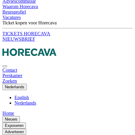
Adviescommissie
Waarom Horecava
Beursprofiel
Vacatures
Ticket kopen voor Horecava
TICKETS HORECAVA
NIEUWSBRIEF
Contact
Perskamer
Zoeken
Nederlands
English
Nederlands
Home
Nieuws
Exposeren
Adverteren