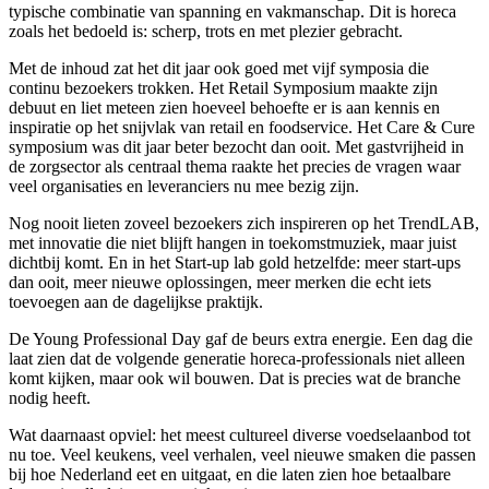
typische combinatie van spanning en vakmanschap. Dit is horeca
zoals het bedoeld is: scherp, trots en met plezier gebracht.
Met de inhoud zat het dit jaar ook goed met vijf symposia die
continu bezoekers trokken. Het Retail Symposium maakte zijn
debuut en liet meteen zien hoeveel behoefte er is aan kennis en
inspiratie op het snijvlak van retail en foodservice. Het Care & Cure
symposium was dit jaar beter bezocht dan ooit. Met gastvrijheid in
de zorgsector als centraal thema raakte het precies de vragen waar
veel organisaties en leveranciers nu mee bezig zijn.
Nog nooit lieten zoveel bezoekers zich inspireren op het TrendLAB,
met innovatie die niet blijft hangen in toekomstmuziek, maar juist
dichtbij komt. En in het Start-up lab gold hetzelfde: meer start-ups
dan ooit, meer nieuwe oplossingen, meer merken die echt iets
toevoegen aan de dagelijkse praktijk.
De Young Professional Day gaf de beurs extra energie. Een dag die
laat zien dat de volgende generatie horeca-professionals niet alleen
komt kijken, maar ook wil bouwen. Dat is precies wat de branche
nodig heeft.
Wat daarnaast opviel: het meest cultureel diverse voedselaanbod tot
nu toe. Veel keukens, veel verhalen, veel nieuwe smaken die passen
bij hoe Nederland eet en uitgaat, en die laten zien hoe betaalbare