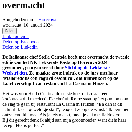
overmacht
Aangeboden door:
Horecava
woensdag, 10 januari 2024
Delen
Link kopiëren
Delen op
Facebook
Delen op
LinkedIn
De Italiaanse chef Stella Centola heeft met overmacht de tweede
editie van het NK Lekkerste Pasta op Horecava 2024
gewonnen, georganiseerd door
Stichting de Lekkerste
Wedstrijden
. Ze maakte grote indruk op de jury met haar
‘Malloreddus con ragù di ossobuco’, dat binnenkort op de
kaart verschijnt van restaurant La Casina in Huizen.
Het was voor Stella Centola de eerste keer dat ze aan een
kookwedstrijd meedeed. De chef uit Rome staat op het punt om aan
de slag te gaan bij restaurant La Casina in Huizen. “En dan is dit
natuurlijk een geweldige start”, reageert ze op de winst. “Ik ben hier
ontzettend blij mee. Als je iets maakt, moet je dat met liefde doen.
Bij dit gerecht denk ik altijd aan mijn grootmoeder, want dit is haar
recept. Het is perfect.”