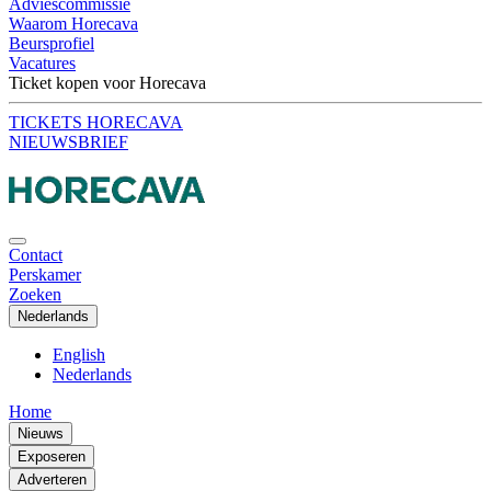
Adviescommissie
Waarom Horecava
Beursprofiel
Vacatures
Ticket kopen voor Horecava
TICKETS HORECAVA
NIEUWSBRIEF
Contact
Perskamer
Zoeken
Nederlands
English
Nederlands
Home
Nieuws
Exposeren
Adverteren