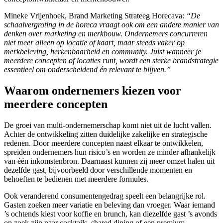
Mineke Vrijenhoek, Brand Marketing Strateeg Horecava:
“De
schaalvergroting in de horeca vraagt ook om een andere manier van
denken over marketing en merkbouw. Ondernemers concurreren
niet meer alleen op locatie of kaart, maar steeds vaker op
merkbeleving, herkenbaarheid en community. Juist wanneer je
meerdere concepten of locaties runt, wordt een sterke brandstrategie
essentieel om onderscheidend én relevant te blijven.”
Waarom ondernemers kiezen voor
meerdere concepten
De groei van multi-ondernemerschap komt niet uit de lucht vallen.
Achter de ontwikkeling zitten duidelijke zakelijke en strategische
redenen. Door meerdere concepten naast elkaar te ontwikkelen,
spreiden ondernemers hun risico’s en worden ze minder afhankelijk
van één inkomstenbron. Daarnaast kunnen zij meer omzet halen uit
dezelfde gast, bijvoorbeeld door verschillende momenten en
behoeften te bedienen met meerdere formules.
Ook veranderend consumentengedrag speelt een belangrijke rol.
Gasten zoeken meer variatie en beleving dan vroeger. Waar iemand
’s ochtends kiest voor koffie en brunch, kan diezelfde gast ’s avonds
op zoek zijn naar cocktails, shared dining of een premium