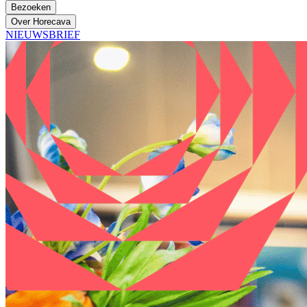
Bezoeken
Over Horecava
NIEUWSBRIEF