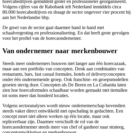
horecabedrijven gemiddeld groter en professioneler georganiseerd.
Volgens cijfers van de Rabobank telt Nederland inmiddels circa
80.000 horecabedrijven en draagt de sector ongeveer vier procent bij
aan het Nederlandse bbp.
De groei van de sector gaat daarmee hand in hand met
schaalvergroting en professionalisering. En dat heeft grote gevolgen
voor het profiel van de horecaondernemer.
Van ondernemer naar merkenbouwer
Steeds meer ondernemers bouwen niet langer aan één horecazaak,
maar aan een portfolio van concepten. Denk aan combinaties van
restaurants, bars, fast casual formules, hotels of deliveryconcepten
onder één ondernemende groep. Ook franchise- en groepsmodellen
groeien stevig door. Concepten als De Beren en La Cubanita laten
zien hoe horecaformules schaalbaar worden gemaakt met tientallen
tot soms meer dan honderd locaties.
Volgens sectoranalyses wordt nieuw ondernemerschap bovendien
steeds vaker direct ontwikkeld met opschaling in gedachten. Een
concept moet niet alleen werken op één locatie, maar ook
repliceerbaar zijn. Daarmee verschuift de rol van de
horecaondernemer steeds meer van chef of gastheer naar strateeg,
conceptontwikkelaar en merkenbouwer.