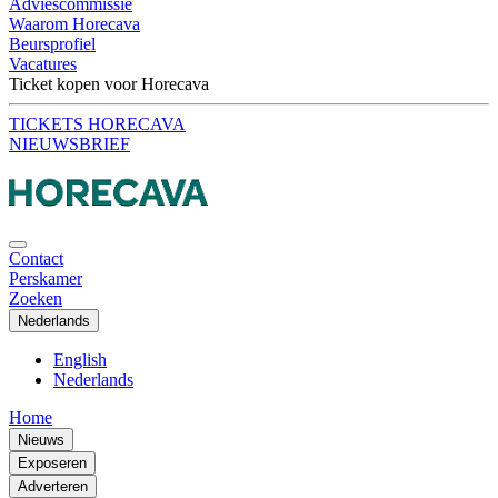
Adviescommissie
Waarom Horecava
Beursprofiel
Vacatures
Ticket kopen voor Horecava
TICKETS HORECAVA
NIEUWSBRIEF
Contact
Perskamer
Zoeken
Nederlands
English
Nederlands
Home
Nieuws
Exposeren
Adverteren