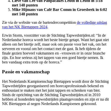
Lieve van Lee van Panpacakes Leuth in Leuth in 5:18
met 148 punten
Mike Hijmans van Café Bar Comm in Groesbeek in 6:02
met 148 punten
Zie via de website van de bartendercompetition
de volledige uitslag
van het NK Biertappen 2024
.
Erwin Storm, voorzitter van de Stichting Tapwedstrijden.nl: “In de
Nederlandse horeca wordt het beste biertje getapt. Want het gaat niet
alleen om het biertje zelf, maar ook om passie voor het vak, om het
serveren en vooral om het contact met de gast. Ik heb tijdens de
finale gezien hoeveel vakmannen en –vrouwen er in onze branche
zijn. En hoe serieus zij het tappen van een goed biertje nemen. Ik
ben vandaag extra trots op de horeca.”
Passie en vakmanschap
Het Nederlands Kampioenschap Biertappen wordt door de Stichting
Tapwedstrijden georganiseerd om horecaprofessionals bekend en
enthousiast te maken met het juist tappen en schenken van bier.
Sinds de oprichting van de Stichting Tapwedstrijden.nl in 2010
hebben al honderden tapwedstrijden plaatsgevonden en zijn er na dit
NK Biertappen al negen Nederlands Kampioenen gekroond.