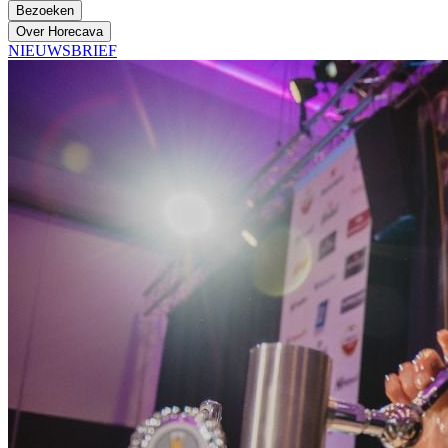
Bezoeken
Over Horecava
NIEUWSBRIEF