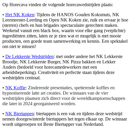
Op Horecava vinden de volgende horecawedstrijden plaats:
•
Het NK Koken
: Tijdens de HANOS Gouden Koksmuts, NK
Leermeester-Leerling en Open NK Koken zie, ruik en ervaar je hoe
(sterren) chefs en hun brigades spectaculaire gerechten maken.
Werkend vanuit een black box, waarin voor elke gang (verplichte)
ingrediënten zitten, laten ze je zien wat er mogelijk is met mooie
producten, een goede team samenwerking en kennis. Een spektakel
om niet te missen!
•
De Lekkerste Wedstrijden
: met onder andere het NK Lekkerste
Broodje, NK Lekkerste Burger, NK Pizza bakken en Lekker
Anders (bedoeld voor horecamedewerkers met een
arbeidsbeperking). Creativiteit en perfectie staan tijdens deze
wedstrijden centraal.
•
NK Koffie
:
Zinderende presentaties, spetterende koffies en
hypnotiserende latte art creaties. De winnaars van de vier
wedstrijden plaatsen zich direct voor de wereldkampioenschappen
die later in 2024 georganiseerd worden.
•
NK Biertappen
: biertappen is een vak en tijdens deze wedstrijd
nemen doorgewinterde biertappers het tegen elkaar op. De winnaar
wordt uitgeroepen tot Beste Biertapper van Nederland.