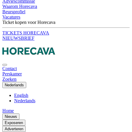
Adviescommissie
Waarom Horecava
Beursprofiel
Vacatures
Ticket kopen voor Horecava
TICKETS HORECAVA
NIEUWSBRIEF
Contact
Perskamer
Zoeken
Nederlands
English
Nederlands
Home
Nieuws
Exposeren
Adverteren