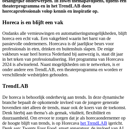
belangrijke onderwerpen. In zowel themapaviljoens, tijdens een
theaterprogramma en in het TrendLAB doen
horecaprofessionals volop kennis en inspiratie op.
Horeca is en blijft een vak
Ondanks alle vernieuwingen en automatiseringsmogelijkheden, blijft
horeca een echt vak. Een vakgebied waarin het barst van de
passievolle ondernemers. Horecava is dé jaarlijkse beurs voor
professionals in eten, drinken en buitenshuis slapen. De enige
vakbeurs waar heel horeca Nederland bij aanwezig is, staat dit jaar
in het teken van professionalisering. Het programma van Horecava
2024 is afwisselend. Naast mogelijkheden om te netwerken, is er
onder andere een TrendLAB, een theaterprogramma en worden er
verschillende wedstrijden gehouden.
TrendLAB
De horeca is behoorlijk onderhevig aan trends. In deze dynamische
branche bepaalt de opkomende invloed van de jongere generatie
bovendien niet alleen de trends, maar ook de koers van de toekomst.
Denk hierbij aan thema’s als gemak, vitaliteit, flexibiliteit en
duurzaamheid. Om ervoor te zorgen dat je als horecaondernemer op
de hoogte blijft van trends, is op Horecava
het TrendLAB
igericht.
Denk aan: Twenty Four Food, smart apparatuur, de invloed van AI,