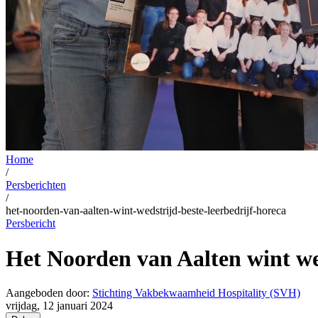
Home
/
Persberichten
/
het-noorden-van-aalten-wint-wedstrijd-beste-leerbedrijf-horeca
Persbericht
Het Noorden van Aalten wint we
Aangeboden door:
Stichting Vakbekwaamheid Hospitality (SVH)
vrijdag, 12 januari 2024