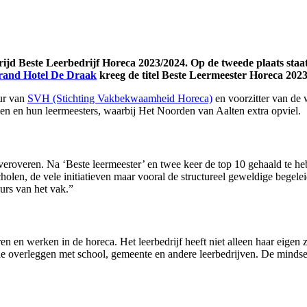
trijd Beste Leerbedrijf Horeca 2023/2024. Op de tweede plaats s
rand Hotel De Draak
kreeg de titel Beste Leermeester Horeca 2023
ur van
SVH (Stichting Vakbekwaamheid Horeca)
en voorzitter van de
ven en hun leermeesters, waarbij Het Noorden van Aalten extra opviel.
veroveren. Na ‘Beste leermeester’ en twee keer de top 10 gehaald te hebb
olen, de vele initiatieven maar vooral de structureel geweldige begeleid
rs van het vak.”
en werken in de horeca. Het leerbedrijf heeft niet alleen haar eigen 
de overleggen met school, gemeente en andere leerbedrijven. De mindset 