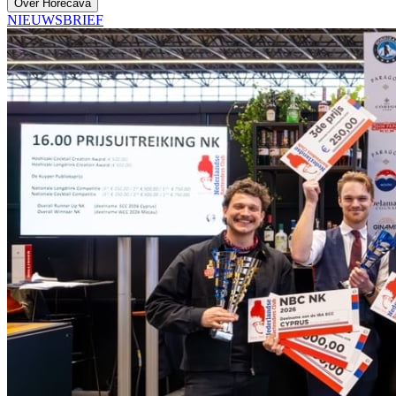
Over Horecava
NIEUWSBRIEF