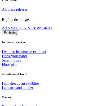
All press releases
Blijf op de hoogte
AANMELDEN NIEUWSBRIEF
Exhibiting
Become an exhibitor
I want to become an exhibitor
Book your stand
Sales inquiry
Floor plan
Already an exhibitor?
I am already an exhibitor
I am an stand builder
Contact