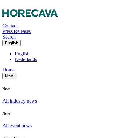
Contact
Press Releases
Search
English
English
Nederlands
Home
News
News
All industry news
News
All event news
Press releases