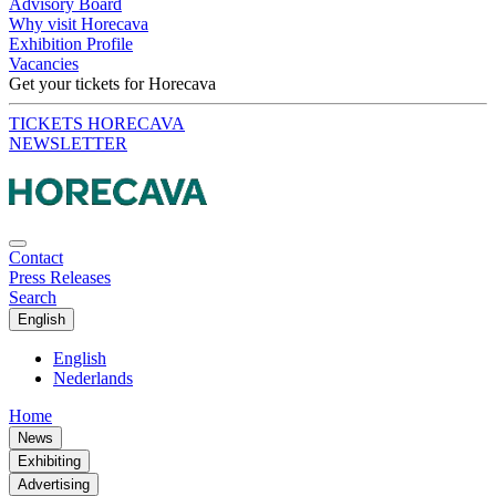
Advisory Board
Why visit Horecava
Exhibition Profile
Vacancies
Get your tickets for Horecava
TICKETS HORECAVA
NEWSLETTER
Contact
Press Releases
Search
English
English
Nederlands
Home
News
Exhibiting
Advertising