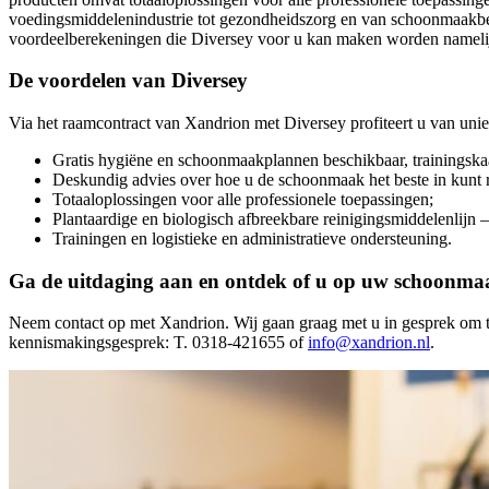
voedingsmiddelenindustrie tot gezondheidszorg en van schoonmaakbedri
voordeelberekeningen die Diversey voor u kan maken worden namelijk 
De voordelen van Diversey
Via het raamcontract van Xandrion met Diversey profiteert u van uni
Gratis hygiëne en schoonmaakplannen beschikbaar, trainingsk
Deskundig advies over hoe u de schoonmaak het beste in kunt r
Totaaloplossingen voor alle professionele toepassingen;
Plantaardige en biologisch afbreekbare reinigingsmiddelenlij
Trainingen en logistieke en administratieve ondersteuning.
Ga de uitdaging aan en ontdek of u op uw schoonma
Neem contact op met Xandrion. Wij gaan graag met u in gesprek om t
kennismakingsgesprek: T. 0318-421655 of
info@xandrion.nl
.