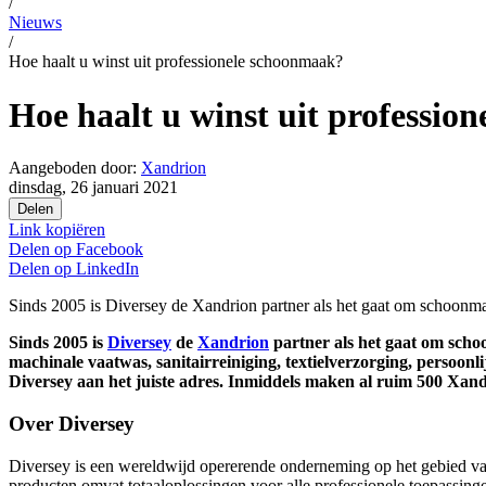
/
Nieuws
/
Hoe haalt u winst uit professionele schoonmaak?
Hoe haalt u winst uit professio
Aangeboden door:
Xandrion
dinsdag, 26 januari 2021
Delen
Link kopiëren
Delen op
Facebook
Delen op
LinkedIn
Sinds 2005 is Diversey de Xandrion partner als het gaat om schoonm
Sinds 2005 is
Diversey
de
Xandrion
partner als het gaat om sch
machinale vaatwas, sanitairreiniging, textielverzorging, persoon
Diversey aan het juiste adres. Inmiddels maken al ruim 500 Xan
Over Diversey
Diversey is een wereldwijd opererende onderneming op het gebied van
producten omvat totaaloplossingen voor alle professionele toepassinge