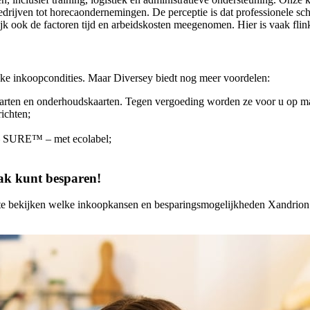
jven tot horecaondernemingen. De perceptie is dat professionele schoon
ook de factoren tijd en arbeidskosten meegenomen. Hier is vaak flink
eke inkoopcondities. Maar Diversey biedt nog meer voordelen:
aarten en onderhoudskaarten. Tegen vergoeding worden ze voor u op m
ichten;
n – SURE™ – met ecolabel;
ak kunt besparen!
e bekijken welke inkoopkansen en besparingsmogelijkheden Xandrion u