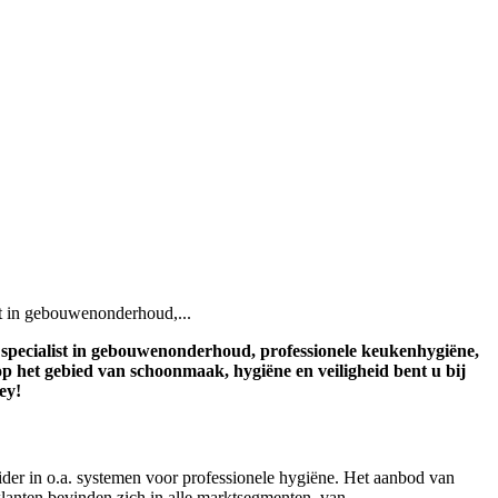
t in gebouwenonderhoud,...
specialist in gebouwenonderhoud, professionele keukenhygiëne,
op het gebied van schoonmaak, hygiëne en veiligheid bent u bij
ey!
ider in o.a. systemen voor professionele hygiëne. Het aanbod van
 klanten bevinden zich in alle marktsegmenten, van