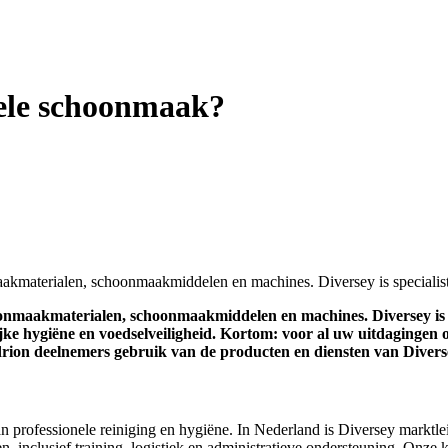
nele schoonmaak?
aakmaterialen, schoonmaakmiddelen en machines. Diversey is specialis
oonmaakmaterialen, schoonmaakmiddelen en machines. Diversey is 
lijke hygiëne en voedselveiligheid. Kortom: voor al uw uitdagingen 
drion deelnemers gebruik van de producten en diensten van Divers
 professionele reiniging en hygiëne. In Nederland is Diversey marktle
n, inclusief training, logistiek en administratieve ondersteuning. Onze