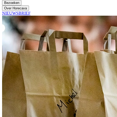
Bezoeken
Over Horecava
NIEUWSBRIEF