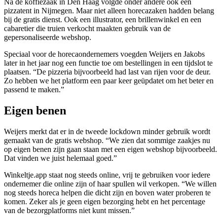
Na de koffiezaak in Den Haag volgde onder andere ook een
pizzatent in Nijmegen. Maar niet alleen horecazaken hadden belang
bij de gratis dienst. Ook een illustrator, een brillenwinkel en een
cabaretier die truien verkocht maakten gebruik van de
gepersonaliseerde webshop.
Speciaal voor de horecaondernemers voegden Weijers en Jakobs
later in het jaar nog een functie toe om bestellingen in een tijdslot te
plaatsen. “De pizzeria bijvoorbeeld had last van rijen voor de deur.
Zo hebben we het platform een paar keer geüpdatet om het beter en
passend te maken.”
Eigen benen
Weijers merkt dat er in de tweede lockdown minder gebruik wordt
gemaakt van de gratis webshop. “We zien dat sommige zaakjes nu
op eigen benen zijn gaan staan met een eigen webshop bijvoorbeeld.
Dat vinden we juist helemaal goed.”
Winkeltje.app staat nog steeds online, vrij te gebruiken voor iedere
ondernemer die online zijn of haar spullen wil verkopen. “We willen
nog steeds horeca helpen die dicht zijn en boven water proberen te
komen. Zeker als je geen eigen bezorging hebt en het percentage
van de bezorgplatforms niet kunt missen.”