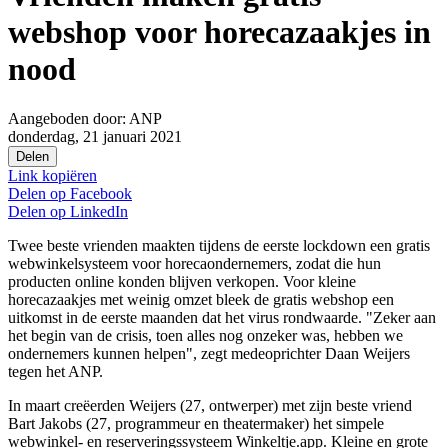
webshop voor horecazaakjes in
nood
Aangeboden door:
ANP
donderdag, 21 januari 2021
Delen
Link kopiëren
Delen op
Facebook
Delen op
LinkedIn
Twee beste vrienden maakten tijdens de eerste lockdown een gratis
webwinkelsysteem voor horecaondernemers, zodat die hun
producten online konden blijven verkopen. Voor kleine
horecazaakjes met weinig omzet bleek de gratis webshop een
uitkomst in de eerste maanden dat het virus rondwaarde. "Zeker aan
het begin van de crisis, toen alles nog onzeker was, hebben we
ondernemers kunnen helpen", zegt medeoprichter Daan Weijers
tegen het ANP.
In maart creëerden Weijers (27, ontwerper) met zijn beste vriend
Bart Jakobs (27, programmeur en theatermaker) het simpele
webwinkel- en reserveringssysteem Winkeltje.app. Kleine en grote