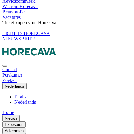
Adviescommissie
Waarom Horecava
Beursprofiel
Vacatures
Ticket kopen voor Horecava
TICKETS HORECAVA
NIEUWSBRIEF
Contact
Perskamer
Zoeken
Nederlands
English
Nederlands
Home
Nieuws
Exposeren
Adverteren